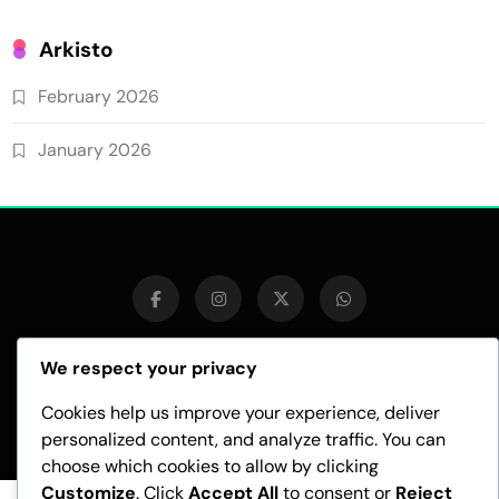
Arkisto
February 2026
January 2026
We respect your privacy
Pubnews - Modern WordPress Theme 2026.Developed By
BlazeThemes
.
Cookies help us improve your experience, deliver
personalized content, and analyze traffic. You can
choose which cookies to allow by clicking
Customize
. Click
Accept All
to consent or
Reject