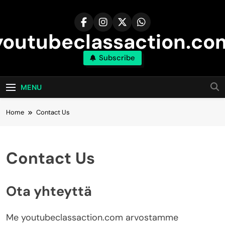
Skip
to
content
youtubeclassaction.co
Subscribe
MENU
Home
Contact Us
Contact Us
Ota yhteyttä
Me youtubeclassaction.com arvostamme