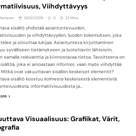
rmatiivisuus, Viihdyttävyys
Hietanen
13/02/2026
0
23 Mins
tava sisältö yhdistää asiantuntevuuden,
atiivisuuden ja viihdyttävyyden, luoden kokemuksen, joka
telee ja sitouttaa lukijaa. Asiantunteva kirjoittaminen
uu syvälliseen tietämykseen ja luotettaviin lähteisiin,
en samalla relevanttia ja kiinnostavaa tietoa. Tavoitteena on
sisältöä, joka ei ainoastaan informoi, vaan myös viihdyttää
a. Mitkä ovat vakuuttavan sisällön keskeiset elementit?
tava sisältö koostuu kolmesta keskeisestä elementistä:
untevuudesta, informatiivisuudesta ja…
ore
uttava Visuaalisuus: Grafiikat, Värit,
grafia