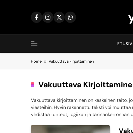
Skip
to
content
ETUSI
Home
Vakuuttava kirjoittaminen
Vakuuttava Kirjoittamin
Vakuuttava kirjoittaminen on keskeinen taito, j
viesteihin. Hyvin rakennettu teksti voi muuttaa 
yhdistää tunteet, logiikan ja tarinankerronnan 
Vaku