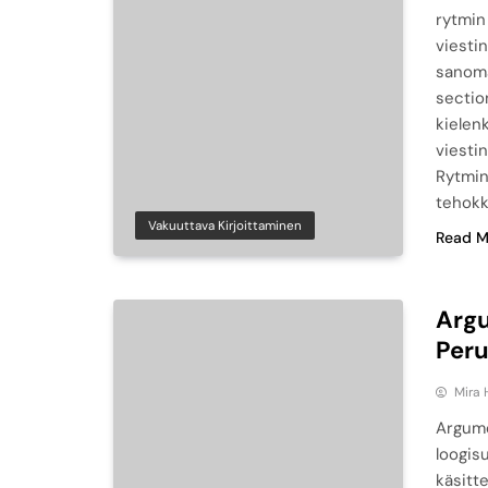
rytmin
viesti
sanom
sectio
kielen
viesti
Rytmin
tehokk
Vakuuttava Kirjoittaminen
Read M
Argu
Peru
Mira 
Argume
loogis
käsitte