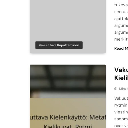
tukeva
sen us
ajatte
argume
argume
merkit
Vakuuttava Kirjoittaminen
Read M
Vaku
Kiel
Mira 
Vakuut
rytmin
viesti
sanom
ovat v