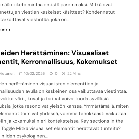
ämään liiketoimintaa entistä paremmaksi. Mitkä ovat
nettujen viestien keskeiset käsitteet? Kohdennetut
 tarkoittavat viestintää, joka on…
ore
eiden Herättäminen: Visuaaliset
entit, Kerronnallisuus, Kokemukset
Hietanen
10/02/2026
0
22 Mins
den herättäminen visuaalisten elementtien ja
nallisuuden avulla on keskeinen osa vaikuttavaa viestintää.
valitut värit, kuvat ja tarinat voivat luoda syvällisiä
ksia, jotka resonoivat yleisön kanssa. Ymmärtämällä, miten
lementit toimivat yhdessä, voimme tehokkaasti vaikuttaa
siin ja kokemuksiin eri konteksteissa. Key sections in the
: Toggle Mitkä visuaaliset elementit herättävät tunteita?
ja niiden psykologinen…