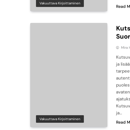
Vakuuttava Kirjoittaminen
Read M
Kuts
Suor
Mira 
Kutsuv
ja lis
tarpee
autent
puoles
avaten
ajatuk
Kutsuv
ja…
Vakuuttava Kirjoittaminen
Read M