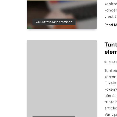
kehitt
kohden
viestit
Vakuuttava Kirjoittaminen
Read M
Tunt
elem
Mira 
Tuntei
kerron
Oikein 
kokemu
nämä e
tuntei
article
Värit 