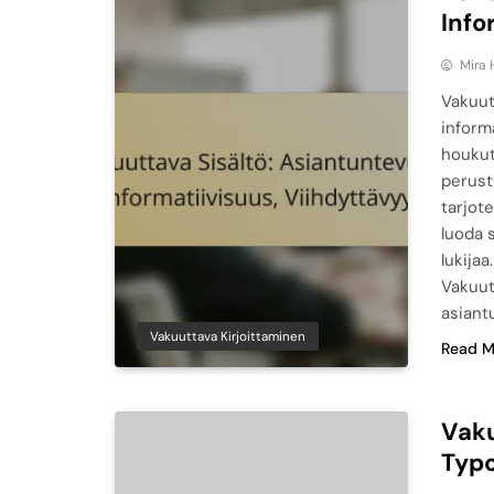
Info
Mira 
Vakuut
inform
houkut
perust
tarjot
luoda 
lukija
Vakuut
asiant
Vakuuttava Kirjoittaminen
Read M
Vaku
Typo