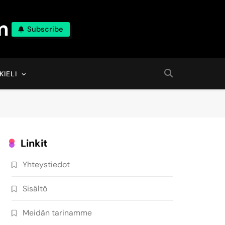
m
Subscribe
KIELI
Linkit
Yhteystiedot
Sisältö
Meidän tarinamme