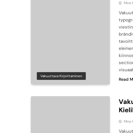
Mira 
Vakuut
typogr
viestin
brändiv
tavoit
elemen
kiinno
sectio
visuaa
Vakuuttava Kirjoittaminen
Read M
Vaku
Kiel
Mira 
Vakuut