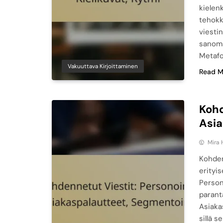
kielen
tehokk
viesti
sanom
Metafo
Vakuuttava Kirjoittaminen
Read M
Kohd
Asia
Mira 
Kohden
erityi
Person
parant
Asiaka
sillä 