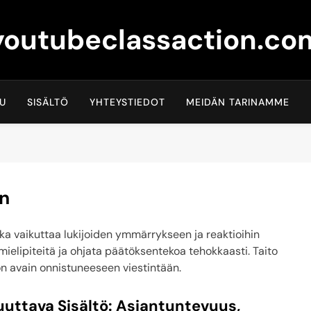
youtubeclassaction.co
VU
SISÄLTÖ
YHTEYSTIEDOT
MEIDÄN TARINAMME
en
oka vaikuttaa lukijoiden ymmärrykseen ja reaktioihin
mielipiteitä ja ohjata päätöksentekoa tehokkaasti. Taito
on avain onnistuneeseen viestintään.
uttava Sisältö: Asiantuntevuus,