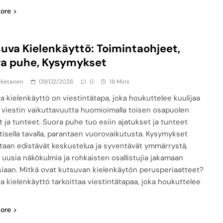
ore
uva Kielenkäyttö: Toimintaohjeet,
a puhe, Kysymykset
Hietanen
09/02/2026
0
18 Mins
a kielenkäyttö on viestintätapa, joka houkuttelee kuulijaa
ää viestin vaikuttavuutta huomioimalla toisen osapuolen
t ja tunteet. Suora puhe tuo esiin ajatukset ja tunteet
tisella tavalla, parantaen vuorovaikutusta. Kysymykset
taan edistävät keskustelua ja syventävät ymmärrystä,
 uusia näkökulmia ja rohkaisten osallistujia jakamaan
siaan. Mitkä ovat kutsuvan kielenkäytön perusperiaatteet?
a kielenkäyttö tarkoittaa viestintätapaa, joka houkuttelee
ore