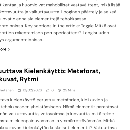
t kantaa ja huomioivat mahdolliset vastaväitteet, mikä lisää
kottavuutta ja vaikuttavuutta. Looginen päättely ja selkeä
lu ovat olennaisia elementtejä tehokkaassa
ntoinnissa. Key sections in the article: Toggle Mitkä ovat
nttien rakentamisen perusperiaatteet? Loogisuuden
ys argumentoinnissa…
ore
uttava Kielenkäyttö: Metaforat,
ikuvat, Rytmi
Hietanen
10/02/2026
0
25 Mins
tava kielenkäyttö perustuu metaforien, kielikuvien ja
 tehokkaaseen yhdistämiseen. Nämä elementit parantavat
nnän vaikuttavuutta, vetovoimaa ja luovuutta, mikä tekee
asta mieleenpainuvamman ja ymmärrettävämmän. Mitkä
akuuttavan kielenkäytön keskeiset elementit? Vakuuttava