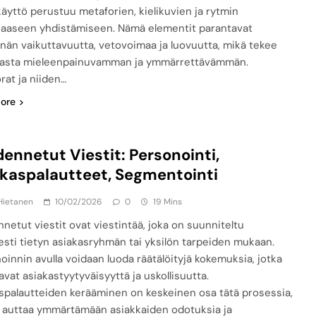
käyttö perustuu metaforien, kielikuvien ja rytmin
aaseen yhdistämiseen. Nämä elementit parantavat
nnän vaikuttavuutta, vetovoimaa ja luovuutta, mikä tekee
asta mieleenpainuvamman ja ymmärrettävämmän.
rat ja niiden…
ore
ennetut Viestit: Personointi,
kaspalautteet, Segmentointi
Hietanen
10/02/2026
0
19 Mins
netut viestit ovat viestintää, joka on suunniteltu
sesti tietyn asiakasryhmän tai yksilön tarpeiden mukaan.
oinnin avulla voidaan luoda räätälöityjä kokemuksia, jotka
avat asiakastyytyväisyyttä ja uskollisuutta.
spalautteiden kerääminen on keskeinen osa tätä prosessia,
se auttaa ymmärtämään asiakkaiden odotuksia ja