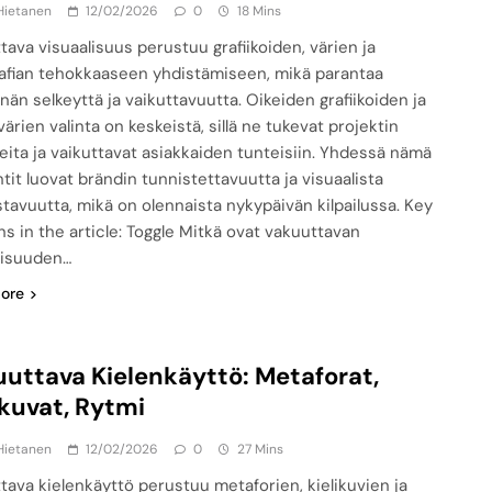
Hietanen
12/02/2026
0
18 Mins
tava visuaalisuus perustuu grafiikoiden, värien ja
afian tehokkaaseen yhdistämiseen, mikä parantaa
nän selkeyttä ja vaikuttavuutta. Oikeiden grafiikoiden ja
ärien valinta on keskeistä, sillä ne tukevat projektin
teita ja vaikuttavat asiakkaiden tunteisiin. Yhdessä nämä
tit luovat brändin tunnistettavuutta ja visuaalista
stavuutta, mikä on olennaista nykypäivän kilpailussa. Key
ns in the article: Toggle Mitkä ovat vakuuttavan
lisuuden…
ore
uttava Kielenkäyttö: Metaforat,
ikuvat, Rytmi
Hietanen
12/02/2026
0
27 Mins
tava kielenkäyttö perustuu metaforien, kielikuvien ja