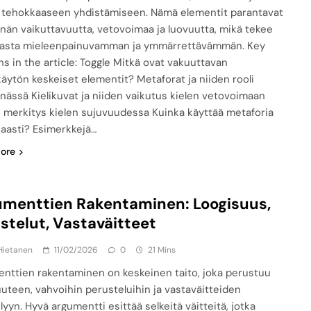
 tehokkaaseen yhdistämiseen. Nämä elementit parantavat
nnän vaikuttavuutta, vetovoimaa ja luovuutta, mikä tekee
asta mieleenpainuvamman ja ymmärrettävämmän. Key
ns in the article: Toggle Mitkä ovat vakuuttavan
käytön keskeiset elementit? Metaforat ja niiden rooli
nnässä Kielikuvat ja niiden vaikutus kielen vetovoimaan
 merkitys kielen sujuvuudessa Kuinka käyttää metaforia
aasti? Esimerkkejä…
ore
menttien Rakentaminen: Loogisuus,
stelut, Vastaväitteet
Hietanen
11/02/2026
0
21 Mins
nttien rakentaminen on keskeinen taito, joka perustuu
uuteen, vahvoihin perusteluihin ja vastaväitteiden
lyyn. Hyvä argumentti esittää selkeitä väitteitä, jotka