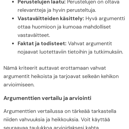
Perustelujen laatu:
Perustelujen on oltava
relevantteja ja hyvin perusteltuja.
Vastaväitteiden käsittely:
Hyvä argumentti
ottaa huomioon ja kumoaa mahdolliset
vastaväitteet.
Faktat ja todisteet:
Vahvat argumentit
nojaavat luotettaviin tietoihin ja tutkimuksiin.
Nämä kriteerit auttavat erottamaan vahvat
argumentit heikoista ja tarjoavat selkeän kehikon
arvioimiseen.
Argumenttien vertailu ja arviointi
Argumenttien vertailussa on tärkeää tarkastella
niiden vahvuuksia ja heikkouksia. Voit käyttää
seuraavaa taulukkoa arvioidaksesi kahta