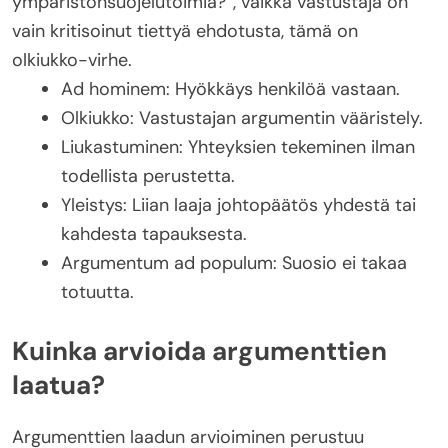
ympäristönsuojelutoimia?”, vaikka vastustaja on
vain kritisoinut tiettyä ehdotusta, tämä on
olkiukko-virhe.
Ad hominem: Hyökkäys henkilöä vastaan.
Olkiukko: Vastustajan argumentin vääristely.
Liukastuminen: Yhteyksien tekeminen ilman
todellista perustetta.
Yleistys: Liian laaja johtopäätös yhdestä tai
kahdesta tapauksesta.
Argumentum ad populum: Suosio ei takaa
totuutta.
Kuinka arvioida argumenttien
laatua?
Argumenttien laadun arvioiminen perustuu