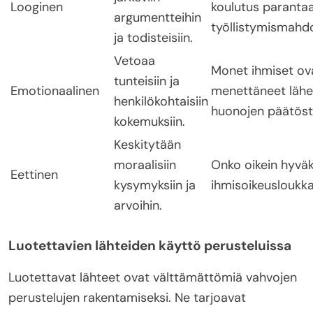
Looginen
koulutus paranta
argumentteihin
työllistymismahdo
ja todisteisiin.
Vetoaa
Monet ihmiset ov
tunteisiin ja
Emotionaalinen
menettäneet lähe
henkilökohtaisiin
huonojen päätöst
kokemuksiin.
Keskitytään
moraalisiin
Onko oikein hyvä
Eettinen
kysymyksiin ja
ihmisoikeusloukk
arvoihin.
Luotettavien lähteiden käyttö perusteluissa
Luotettavat lähteet ovat välttämättömiä vahvojen
perustelujen rakentamiseksi. Ne tarjoavat