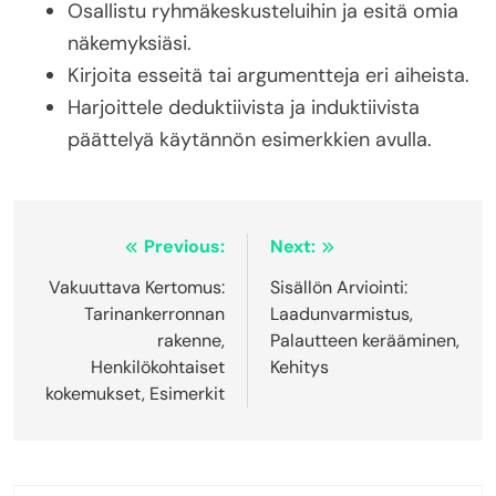
Osallistu ryhmäkeskusteluihin ja esitä omia
näkemyksiäsi.
Kirjoita esseitä tai argumentteja eri aiheista.
Harjoittele deduktiivista ja induktiivista
päättelyä käytännön esimerkkien avulla.
Post
Previous:
Next:
navigation
Vakuuttava Kertomus:
Sisällön Arviointi:
Tarinankerronnan
Laadunvarmistus,
rakenne,
Palautteen kerääminen,
Henkilökohtaiset
Kehitys
kokemukset, Esimerkit