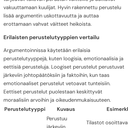
vakuuttamaan kuulijat. Hyvin rakennettu perustelu
lisää argumentin uskottavuutta ja auttaa
erottamaan vahvat väitteet heikoista.
Erilaisten perustelutyyppien vertailu
Argumentoinnissa käytetään erilaisia
perustelutyyppejä, kuten loogisia, emotionaalisia ja
eettisiä perusteluja. Loogiset perustelut perustuvat
järkeviin johtopäätöksiin ja faktoihin, kun taas
emotionaaliset perustelut vetoavat tunteisiin.
Eettiset perustelut puolestaan keskittyvät
moraalisiin arvoihin ja oikeudenmukaisuuteen.
Perustelutyyppi
Kuvaus
Esimerk
Perustuu
Tilastot osoittava
järkeviin