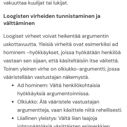
vakuuttaa kuulijat tai lukijat.
Loogisten virheiden tunnistaminen ja
välttäminen
Loogiset virheet voivat heikentää argumentin
uskottavuutta. Yleisiä virheitä ovat esimerkiksi ad
hominem -hyökkäykset, joissa hyökätään henkilöä
vastaan sen sijaan, että käsiteltäisiin itse väitettä.
Toinen yleinen virhe on olkiukko-argumentti, jossa
vääristellään vastustajan näkemystä.
Ad hominem: Vältä henkilökohtaisia
hyökkäyksiä argumentoinnissa.
Olkiukko: Älä vääristele vastustajan
argumentteja, vaan käsittele niitä rehellisesti.
Liiallinen yleistys: Vältä liian laajoja
johtopäätöksiä yksittäisten esimerkkien