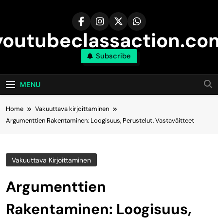
Skip
to
content
youtubeclassaction.co
Subscribe
MENU
Home
Vakuuttava kirjoittaminen
Argumenttien Rakentaminen: Loogisuus, Perustelut, Vastaväitteet
Vakuuttava Kirjoittaminen
Argumenttien
Rakentaminen: Loogisuus,