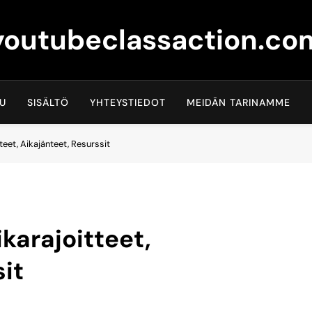
youtubeclassaction.co
VU
SISÄLTÖ
YHTEYSTIEDOT
MEIDÄN TARINAMME
tteet, Aikajänteet, Resurssit
ikarajoitteet,
it