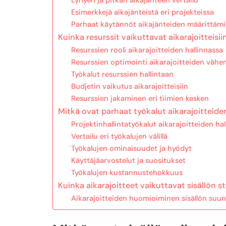
Lyhyen ja pitkän aikajänteen vertailu
Esimerkkejä aikajänteistä eri projekteissa
Parhaat käytännöt aikajänteiden määrittämi
Kuinka resurssit vaikuttavat aikarajoitteisii
Resurssien rooli aikarajoitteiden hallinnassa
Resurssien optimointi aikarajoitteiden vähe
Työkalut resurssien hallintaan
Budjetin vaikutus aikarajoitteisiin
Resurssien jakaminen eri tiimien kesken
Mitkä ovat parhaat työkalut aikarajoitteide
Projektinhallintatyökalut aikarajoitteiden hal
Vertailu eri työkalujen välillä
Työkalujen ominaisuudet ja hyödyt
Käyttäjäarvostelut ja suositukset
Työkalujen kustannustehokkuus
Kuinka aikarajoitteet vaikuttavat sisällön s
Aikarajoitteiden huomioiminen sisällön suun