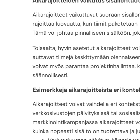
Aikarajoitteiden vaikutus sisällöntu
Aikarajoitteet vaikuttavat suoraan sisäll
rajoittaa luovuutta, kun tiimit pakotetaa
Tämä voi johtaa pinnalliseen sisältöön, jok
Toisaalta, hyvin asetetut aikarajoitteet v
auttavat tiimejä keskittymään olennaiseen 
voivat myös parantaa projektinhallintaa, k
säännöllisesti.
Esimerkkejä aikarajoitteista eri konte
Aikarajoitteet voivat vaihdella eri kontek
verkkosivustojen päivityksissä tai sosiaali
markkinointikampanjassa aikarajoitteet voi
kuinka nopeasti sisältö on tuotettava ja ju