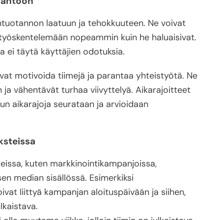
otantoon
öntuotannon laatuun ja tehokkuuteen. Ne voivat
n työskentelemään nopeammin kuin he haluaisivat.
a ei täytä käyttäjien odotuksia.
oivat motivoida tiimejä ja parantaa yhteistyötä. Ne
ja vähentävät turhaa viivyttelyä. Aikarajoitteet
un aikarajoja seurataan ja arvioidaan
ksteissa
steissa, kuten markkinointikampanjoissa,
sen median sisällössä. Esimerkiksi
vat liittyä kampanjan aloituspäivään ja siihen,
lkaistava.