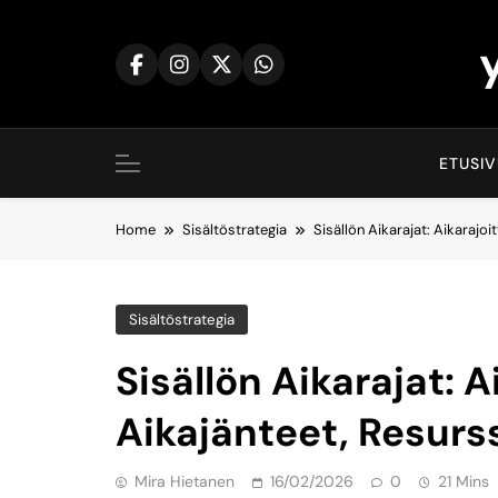
Skip
to
content
ETUSI
Home
Sisältöstrategia
Sisällön Aikarajat: Aikarajoi
Sisältöstrategia
Sisällön Aikarajat: A
Aikajänteet, Resurss
Mira Hietanen
16/02/2026
0
21 Mins