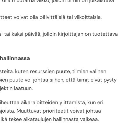
 olla muutama viikko, jolloin tiimin on julkaistava
eet voivat olla päivittäisiä tai viikoittaisia,
si tai kaksi päivää, jolloin kirjoittajan on tuotettava
 hallinnassa
teita, kuten resurssien puute, tiimien välinen
ien puute voi johtaa siihen, että tiimit eivät pysty
ektin laatuun.
iheuttaa aikarajoitteiden ylittämistä, kun eri
ajoista. Muuttuvat prioriteetit voivat johtaa
kä tekee aikataulujen hallinnasta vaikeaa.