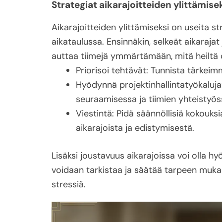
Strategiat aikarajoitteiden ylittämise
Aikarajoitteiden ylittämiseksi on useita s
aikataulussa. Ensinnäkin, selkeät aikaraja
auttaa tiimejä ymmärtämään, mitä heiltä o
Priorisoi tehtävät: Tunnista tärkeimm
Hyödynnä projektinhallintatyökaluja:
seuraamisessa ja tiimien yhteistyös
Viestintä: Pidä säännöllisiä kokouksia
aikarajoista ja edistymisestä.
Lisäksi joustavuus aikarajoissa voi olla hyö
voidaan tarkistaa ja säätää tarpeen muka
stressiä.