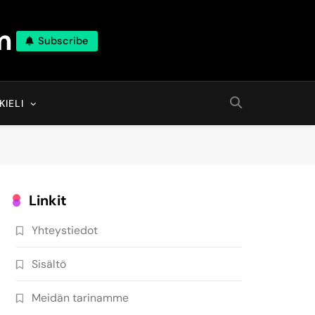
m
Subscribe
KIELI
Linkit
Yhteystiedot
Sisältö
Meidän tarinamme