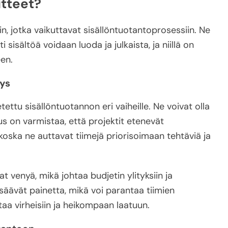
itteet?
hin, jotka vaikuttavat sisällöntuotantoprosessiin. Ne
sisältöä voidaan luoda ja julkaista, ja niillä on
en.
tys
tettu sisällöntuotannon eri vaiheille. Ne voivat olla
tus on varmistaa, että projektit etenevät
 koska ne auttavat tiimejä priorisoimaan tehtäviä ja
vat venyä, mikä johtaa budjetin ylityksiin ja
säävät painetta, mikä voi parantaa tiimien
htaa virheisiin ja heikompaan laatuun.