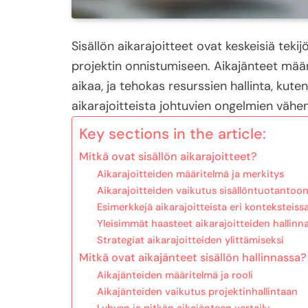
Sisällön aikarajoitteet ovat keskeisiä tekij
projektin onnistumiseen. Aikajänteet määr
aikaa, ja tehokas resurssien hallinta, kut
aikarajoitteista johtuvien ongelmien vähe
Key sections in the article:
Mitkä ovat sisällön aikarajoitteet?
Aikarajoitteiden määritelmä ja merkitys
Aikarajoitteiden vaikutus sisällöntuotantoo
Esimerkkejä aikarajoitteista eri konteksteiss
Yleisimmät haasteet aikarajoitteiden hallinn
Strategiat aikarajoitteiden ylittämiseksi
Mitkä ovat aikajänteet sisällön hallinnassa?
Aikajänteiden määritelmä ja rooli
Aikajänteiden vaikutus projektinhallintaan