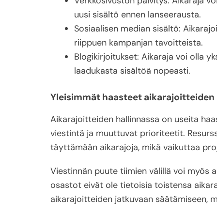
Verkkosivuston päivitys: Aikaraja voi
uusi sisältö ennen lanseerausta.
Sosiaalisen median sisältö: Aikarajoitt
riippuen kampanjan tavoitteista.
Blogikirjoitukset: Aikaraja voi olla yk
laadukasta sisältöä nopeasti.
Yleisimmät haasteet aikarajoitteiden
Aikarajoitteiden hallinnassa on useita haas
viestintä ja muuttuvat prioriteetit. Resurss
täyttämään aikarajoja, mikä vaikuttaa proj
Viestinnän puute tiimien välillä voi myös a
osastot eivät ole tietoisia toistensa aikar
aikarajoitteiden jatkuvaan säätämiseen, mi