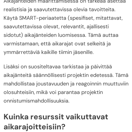
Aikajänteiden määrittämisessä on tärkeää asettaa
realistisia ja saavutettavissa olevia tavoitteita.
Käytä SMART-periaatetta (spesifiset, mitattavat,
saavutettavissa olevat, relevantit, ajallisesti
sidotut) aikajänteiden luomisessa. Tämä auttaa
varmistamaan, että aikarajat ovat selkeitä ja
ymmärrettäviä kaikille tiimin jäsenille.
Lisäksi on suositeltavaa tarkistaa ja päivittää
aikajänteitä säännöllisesti projektin edetessä. Tämä
mahdollistaa joustavuuden ja reagoinnin muuttuviin
olosuhteisiin, mikä voi parantaa projektin
onnistumismahdollisuuksia.
Kuinka resurssit vaikuttavat
aikarajoitteisiin?