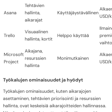
Tehtävien
Alkae
Asana
hallinta,
Käyttäjäystävällinen
USD/k
aikarajat
Ilmain
Visuaalinen
Trello
Helppo käyttää
prem
hallinta, kortit
vaiht
Aikajana,
Microsoft
Alkae
resurssien
Monimutkainen
Project
USD/k
hallinta
Työkalujen ominaisuudet ja hyödyt
Työkalujen ominaisuudet, kuten aikarajojen
asettaminen, tehtävien priorisointi ja resurssien
hallinta, ovat keskeisiä aikarajoitteiden hallinnassa.