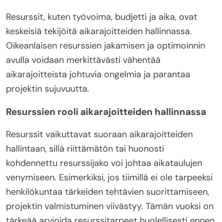
Resurssit, kuten työvoima, budjetti ja aika, ovat
keskeisiä tekijöitä aikarajoitteiden hallinnassa.
Oikeanlaisen resurssien jakamisen ja optimoinnin
avulla voidaan merkittävästi vähentää
aikarajoitteista johtuvia ongelmia ja parantaa
projektin sujuvuutta.
Resurssien rooli aikarajoitteiden hallinnassa
Resurssit vaikuttavat suoraan aikarajoitteiden
hallintaan, sillä riittämätön tai huonosti
kohdennettu resurssijako voi johtaa aikataulujen
venymiseen. Esimerkiksi, jos tiimillä ei ole tarpeeksi
henkilökuntaa tärkeiden tehtävien suorittamiseen,
projektin valmistuminen viivästyy. Tämän vuoksi on
tärkeää arvioida resurssitarpeet huolellisesti ennen