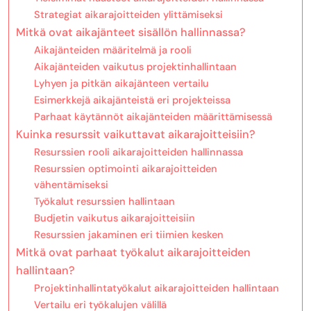
Strategiat aikarajoitteiden ylittämiseksi
Mitkä ovat aikajänteet sisällön hallinnassa?
Aikajänteiden määritelmä ja rooli
Aikajänteiden vaikutus projektinhallintaan
Lyhyen ja pitkän aikajänteen vertailu
Esimerkkejä aikajänteistä eri projekteissa
Parhaat käytännöt aikajänteiden määrittämisessä
Kuinka resurssit vaikuttavat aikarajoitteisiin?
Resurssien rooli aikarajoitteiden hallinnassa
Resurssien optimointi aikarajoitteiden
vähentämiseksi
Työkalut resurssien hallintaan
Budjetin vaikutus aikarajoitteisiin
Resurssien jakaminen eri tiimien kesken
Mitkä ovat parhaat työkalut aikarajoitteiden
hallintaan?
Projektinhallintatyökalut aikarajoitteiden hallintaan
Vertailu eri työkalujen välillä