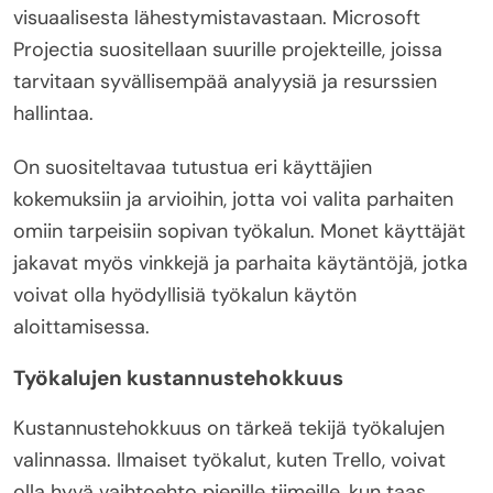
visuaalisesta lähestymistavastaan. Microsoft
Projectia suositellaan suurille projekteille, joissa
tarvitaan syvällisempää analyysiä ja resurssien
hallintaa.
On suositeltavaa tutustua eri käyttäjien
kokemuksiin ja arvioihin, jotta voi valita parhaiten
omiin tarpeisiin sopivan työkalun. Monet käyttäjät
jakavat myös vinkkejä ja parhaita käytäntöjä, jotka
voivat olla hyödyllisiä työkalun käytön
aloittamisessa.
Työkalujen kustannustehokkuus
Kustannustehokkuus on tärkeä tekijä työkalujen
valinnassa. Ilmaiset työkalut, kuten Trello, voivat
olla hyvä vaihtoehto pienille tiimeille, kun taas