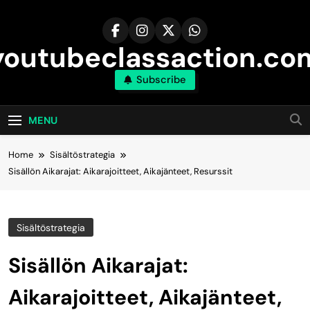
Skip
to
content
youtubeclassaction.co
Subscribe
MENU
Home
Sisältöstrategia
Sisällön Aikarajat: Aikarajoitteet, Aikajänteet, Resurssit
Sisältöstrategia
Sisällön Aikarajat:
Aikarajoitteet, Aikajänteet,