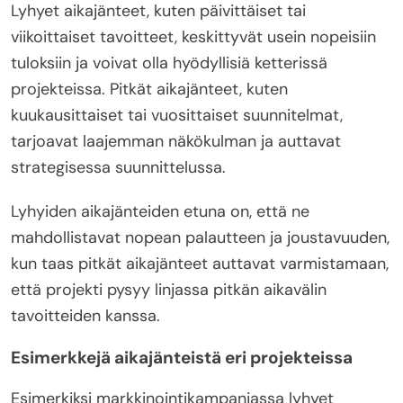
Lyhyet aikajänteet, kuten päivittäiset tai
viikoittaiset tavoitteet, keskittyvät usein nopeisiin
tuloksiin ja voivat olla hyödyllisiä ketterissä
projekteissa. Pitkät aikajänteet, kuten
kuukausittaiset tai vuosittaiset suunnitelmat,
tarjoavat laajemman näkökulman ja auttavat
strategisessa suunnittelussa.
Lyhyiden aikajänteiden etuna on, että ne
mahdollistavat nopean palautteen ja joustavuuden,
kun taas pitkät aikajänteet auttavat varmistamaan,
että projekti pysyy linjassa pitkän aikavälin
tavoitteiden kanssa.
Esimerkkejä aikajänteistä eri projekteissa
Esimerkiksi markkinointikampanjassa lyhyet