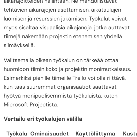
aikarajoitteiden hallintaan. Ne mahdollistavat
tehtävien aikarajojen asettamisen, aikataulujen
luomisen ja resurssien jakamisen. Työkalut voivat
myös sisältää visuaalisia aikajanoja, jotka auttavat
tiimejä näkemään projektin etenemisen yhdellä
silmäyksellä.
Valitsemalla oikean työkalun on tärkeää ottaa
huomioon tiimin koko ja projektin monimutkaisuus.
Esimerkiksi pienille tiimeille Trello voi olla riittävä,
kun taas suuremmat organisaatiot saattavat
hyötyä monipuolisemmista työkaluista, kuten
Microsoft Projectista.
Vertailu eri työkalujen välillä
Työkalu
Ominaisuudet
Käyttöliittymä
Kust