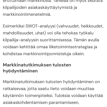
erottumaan markkinoilla. Tärkeää on myös seurata
kilpailijoiden asiakaskäyttäytymistä ja
markkinointimenetelmiä.
Esimerkiksi SWOT-analyysi (vahvuudet, heikkoudet,
mahdollisuudet, uhat) voi olla tehokas työkalu
kilpailija-analyysin suorittamisessa. Tämän avulla
voidaan kehittää omaa liiketoimintastrategiaa ja
kohdistaa markkinointiponnisteluja oikein.
Markkinatutkimuksen tulosten
hyödyntäminen
Markkinatutkimuksen tulosten hyödyntäminen on
ratkaisevaa, jotta saatu tieto voidaan muuttaa
käytännön toimenpiteiksi. Tuloksia voidaan käyttää
asiakaskohdentamisen parantamiseen,