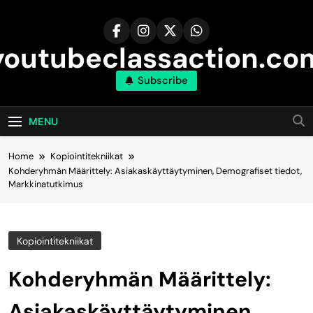
Skip
to
content
youtubeclassaction.co
Subscribe
MENU
Home
Kopiointitekniikat
Kohderyhmän Määrittely: Asiakaskäyttäytyminen, Demografiset tiedot,
Markkinatutkimus
Kopiointitekniikat
Kohderyhmän Määrittely:
Asiakaskäyttäytyminen,