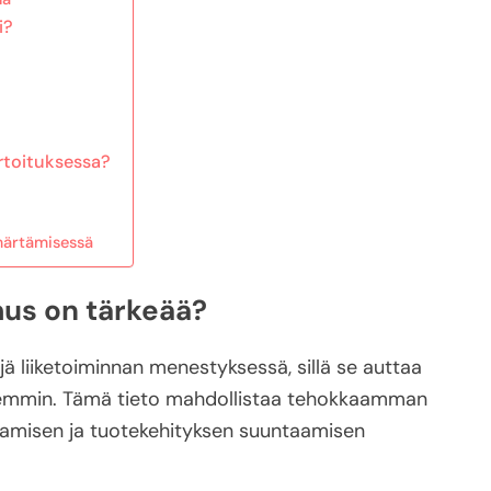
i?
rtoituksessa?
märtämisessä
us on tärkeää?
 liiketoiminnan menestyksessä, sillä se auttaa
remmin. Tämä tieto mahdollistaa tehokkaamman
amisen ja tuotekehityksen suuntaamisen