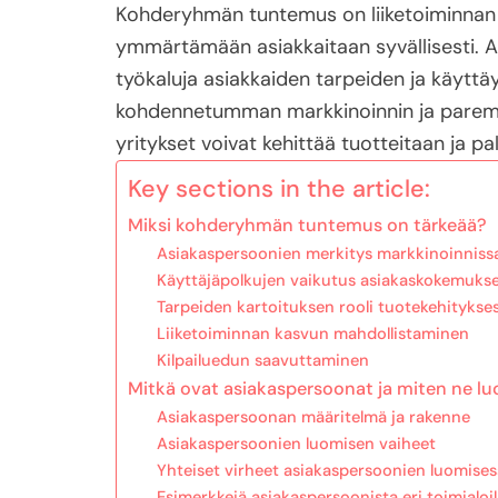
Kohderyhmän tuntemus on liiketoiminnan m
ymmärtämään asiakkaitaan syvällisesti. A
työkaluja asiakkaiden tarpeiden ja käytt
kohdennetumman markkinoinnin ja parem
yritykset voivat kehittää tuotteitaan ja pa
Key sections in the article:
Miksi kohderyhmän tuntemus on tärkeää?
Asiakaspersoonien merkitys markkinoinniss
Käyttäjäpolkujen vaikutus asiakaskokemuks
Tarpeiden kartoituksen rooli tuotekehitykse
Liiketoiminnan kasvun mahdollistaminen
Kilpailuedun saavuttaminen
Mitkä ovat asiakaspersoonat ja miten ne l
Asiakaspersoonan määritelmä ja rakenne
Asiakaspersoonien luomisen vaiheet
Yhteiset virheet asiakaspersoonien luomises
Esimerkkejä asiakaspersoonista eri toimialoil