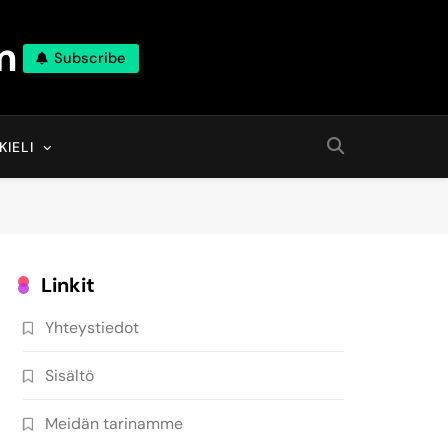
m
Subscribe
KIELI
Linkit
Yhteystiedot
Sisältö
Meidän tarinamme