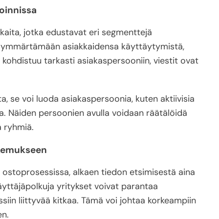
oinnissa
kaita, jotka edustavat eri segmenttejä
a ymmärtämään asiakkaidensa käyttäytymistä,
 kohdistuu tarkasti asiakaspersooniin, viestit ovat
ta, se voi luoda asiakaspersoonia, kuten aktiivisia
sia. Näiden persoonien avulla voidaan räätälöidä
ä ryhmiä.
okemukseen
ostoprosessissa, alkaen tiedon etsimisestä aina
ttäjäpolkuja yritykset voivat parantaa
in liittyvää kitkaa. Tämä voi johtaa korkeampiin
en.