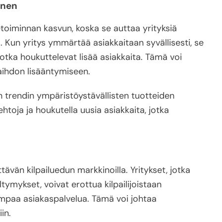
inen
oiminnan kasvun, koska se auttaa yrityksiä
Kun yritys ymmärtää asiakkaitaan syvällisesti, se
 jotka houkuttelevat lisää asiakkaita. Tämä voi
aihdon lisääntymiseen.
an trendin ympäristöystävällisten tuotteiden
htoja ja houkutella uusia asiakkaita, jotka
vän kilpailuedun markkinoilla. Yritykset, jotka
ymykset, voivat erottua kilpailijoistaan
rempaa asiakaspalvelua. Tämä voi johtaa
in.