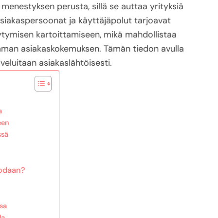
enestyksen perusta, sillä se auttaa yrityksiä
siakaspersoonat ja käyttäjäpolut tarjoavat
äytymisen kartoittamiseen, mikä mahdollistaa
man asiakaskokemuksen. Tämän tiedon avulla
lveluitaan asiakaslähtöisesti.
a
een
ssä
uodaan?
sa
la