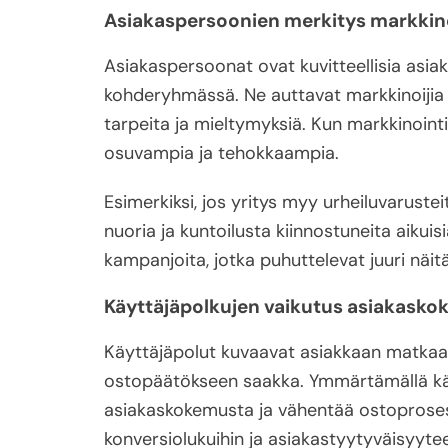
Asiakaspersoonien merkitys markkin
Asiakaspersoonat ovat kuvitteellisia asiak
kohderyhmässä. Ne auttavat markkinoiji
tarpeita ja mieltymyksiä. Kun markkinointi
osuvampia ja tehokkaampia.
Esimerkiksi, jos yritys myy urheiluvarustei
nuoria ja kuntoilusta kiinnostuneita aikui
kampanjoita, jotka puhuttelevat juuri näit
Käyttäjäpolkujen vaikutus asiakask
Käyttäjäpolut kuvaavat asiakkaan matkaa 
ostopäätökseen saakka. Ymmärtämällä käy
asiakaskokemusta ja vähentää ostoprosessi
konversiolukuihin ja asiakastyytyväisyyte