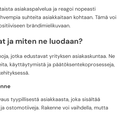
htaista asiakaspalvelua ja reagoi nopeasti
ahvempia suhteita asiakkaitaan kohtaan. Tämä voi
positiiviseen brändimielikuvaan.
t ja miten ne luodaan?
oja, jotka edustavat yrityksen asiakaskuntaa. Ne
ta, käyttäytymistä ja päätöksentekoprosesseja,
kehityksessä.
enne
us tyypillisestä asiakkaasta, joka sisältää
ja ostomotiiveja. Rakenne voi vaihdella, mutta