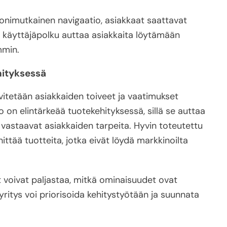
 monimutkainen navigaatio, asiakkaat saattavat
en käyttäjäpolku auttaa asiakkaita löytämään
mmin.
hityksessä
vitetään asiakkaiden toiveet ja vaatimukset
o on elintärkeää tuotekehityksessä, sillä se auttaa
a vastaavat asiakkaiden tarpeita. Hyvin toteutettu
ittää tuotteita, jotka eivät löydä markkinoilta
t voivat paljastaa, mitkä ominaisuudet ovat
a yritys voi priorisoida kehitystyötään ja suunnata