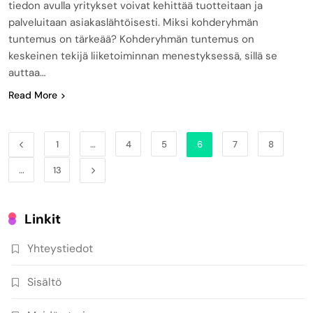
tiedon avulla yritykset voivat kehittää tuotteitaan ja
palveluitaan asiakaslähtöisesti. Miksi kohderyhmän
tuntemus on tärkeää? Kohderyhmän tuntemus on
keskeinen tekijä liiketoiminnan menestyksessä, sillä se
auttaa…
Read More
1
…
4
5
6
7
8
…
13
Linkit
Yhteystiedot
Sisältö