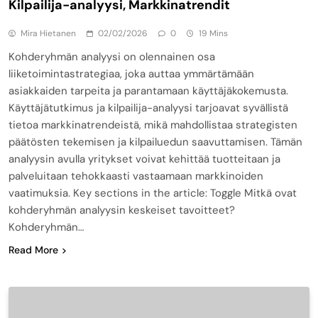
Kilpailija-analyysi, Markkinatrendit
Mira Hietanen
02/02/2026
0
19 Mins
Kohderyhmän analyysi on olennainen osa
liiketoimintastrategiaa, joka auttaa ymmärtämään
asiakkaiden tarpeita ja parantamaan käyttäjäkokemusta.
Käyttäjätutkimus ja kilpailija-analyysi tarjoavat syvällistä
tietoa markkinatrendeistä, mikä mahdollistaa strategisten
päätösten tekemisen ja kilpailuedun saavuttamisen. Tämän
analyysin avulla yritykset voivat kehittää tuotteitaan ja
palveluitaan tehokkaasti vastaamaan markkinoiden
vaatimuksia. Key sections in the article: Toggle Mitkä ovat
kohderyhmän analyysin keskeiset tavoitteet?
Kohderyhmän…
Read More