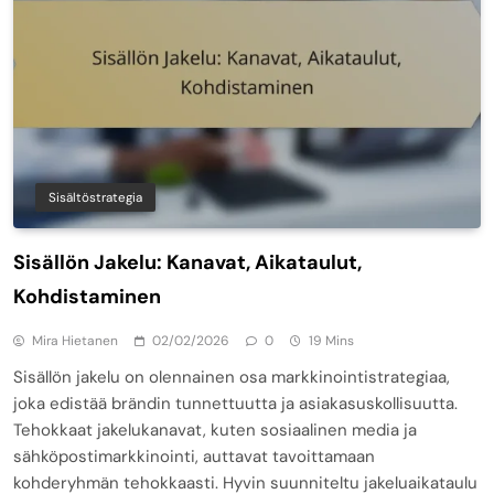
Sisältöstrategia
Sisällön Jakelu: Kanavat, Aikataulut,
Kohdistaminen
Mira Hietanen
02/02/2026
0
19 Mins
Sisällön jakelu on olennainen osa markkinointistrategiaa,
joka edistää brändin tunnettuutta ja asiakasuskollisuutta.
Tehokkaat jakelukanavat, kuten sosiaalinen media ja
sähköpostimarkkinointi, auttavat tavoittamaan
kohderyhmän tehokkaasti. Hyvin suunniteltu jakeluaikataulu