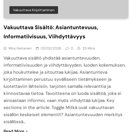
Vakuuttava Kirjoittaminen
Vakuuttava Sisältö: Asiantuntevuus,
Informatiivisuus, Viihdyttävyys
Mira Hietanen
02/02/2026
0
25 Mins
Vakuuttava sisältö yhdistää asiantuntevuuden,
informatiivisuuden ja viihdyttävyyden, luoden kokemuksen,
joka houkuttelee ja sitouttaa lukijaa. Asiantunteva
kirjoittaminen perustuu syvälliseen tietämykseen ja
luotettaviin lähteisiin, tarjoten samalla relevanttia ja
kiinnostavaa tietoa. Tavoitteena on luoda sisältöä, joka ei
ainoastaan informoi, vaan myös viihdyttää lukijaa. Key
sections in the article: Toggle Mitkä ovat vakuuttavan
sisällön keskeiset elementit? Asiantuntevuuden merkitys
sisällössä…
Read More