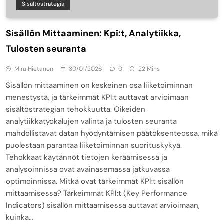
Sisältöstrategia
Sisällön Mittaaminen: Kpi:t, Analytiikka,
Tulosten seuranta
Mira Hietanen
30/01/2026
0
22 Mins
Sisällön mittaaminen on keskeinen osa liiketoiminnan
menestystä, ja tärkeimmät KPI:t auttavat arvioimaan
sisältöstrategian tehokkuutta. Oikeiden
analytiikkatyökalujen valinta ja tulosten seuranta
mahdollistavat datan hyödyntämisen päätöksenteossa, mikä
puolestaan parantaa liiketoiminnan suorituskykyä.
Tehokkaat käytännöt tietojen keräämisessä ja
analysoinnissa ovat avainasemassa jatkuvassa
optimoinnissa. Mitkä ovat tärkeimmät KPI:t sisällön
mittaamisessa? Tärkeimmät KPI:t (Key Performance
Indicators) sisällön mittaamisessa auttavat arvioimaan,
kuinka…