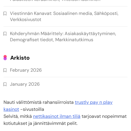
Viestinnän Kanavat: Sosiaalinen media, Sähköposti,
Verkkosivustot
Kohderyhmän Määrittely: Asiakaskäyttäytyminen,
Demografiset tiedot, Markkinatutkimus
Arkisto
February 2026
January 2026
Nauti välittömistä rahansiirroista
trustly pay n play
kasinot
-sivustoilla
Selvitä, mitkä
nettikasinot ilman tiliä
tarjoavat nopeimmat
kotiutukset ja jännittävimmät pelit.