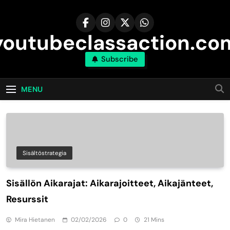
Skip
to
content
youtubeclassaction.co
Subscribe
MENU
Sisältöstrategia
Sisällön Aikarajat: Aikarajoitteet, Aikajänteet,
Resurssit
Mira Hietanen
02/02/2026
0
21 Mins