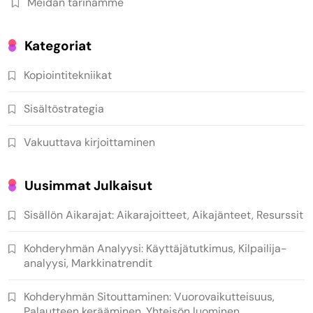
Meidän tarinamme
Kategoriat
Kopiointitekniikat
Sisältöstrategia
Vakuuttava kirjoittaminen
Uusimmat Julkaisut
Sisällön Aikarajat: Aikarajoitteet, Aikajänteet, Resurssit
Kohderyhmän Analyysi: Käyttäjätutkimus, Kilpailija-
analyysi, Markkinatrendit
Kohderyhmän Sitouttaminen: Vuorovaikutteisuus,
Palautteen kerääminen, Yhteisön luominen