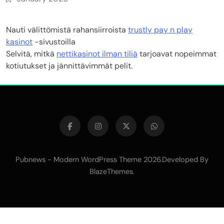
Nauti välittömistä rahansiirroista
trustly pay n play
kasinot
-sivustoilla
Selvitä, mitkä
nettikasinot ilman tiliä
tarjoavat nopeimmat
kotiutukset ja jännittävimmät pelit.
Pubnews - Modern WordPress Theme 2026.Developed By
BlazeThemes
.