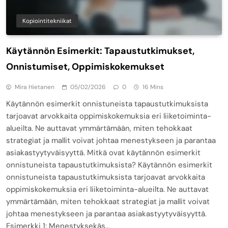
Kopiointitekniikat
Käytännön Esimerkit: Tapaustutkimukset,
Onnistumiset, Oppimiskokemukset
Mira Hietanen
05/02/2026
0
16 Mins
Käytännön esimerkit onnistuneista tapaustutkimuksista
tarjoavat arvokkaita oppimiskokemuksia eri liiketoiminta-
alueilta. Ne auttavat ymmärtämään, miten tehokkaat
strategiat ja mallit voivat johtaa menestykseen ja parantaa
asiakastyytyväisyyttä. Mitkä ovat käytännön esimerkit
onnistuneista tapaustutkimuksista? Käytännön esimerkit
onnistuneista tapaustutkimuksista tarjoavat arvokkaita
oppimiskokemuksia eri liiketoiminta-alueilta. Ne auttavat
ymmärtämään, miten tehokkaat strategiat ja mallit voivat
johtaa menestykseen ja parantaa asiakastyytyväisyyttä.
Esimerkki 1: Menestyksekäs…