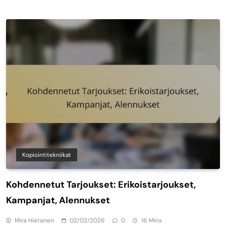
Kopiointitekniikat
Kohdennetut Tarjoukset: Erikoistarjoukset,
Kampanjat, Alennukset
Mira Hietanen
02/02/2026
0
16 Mins