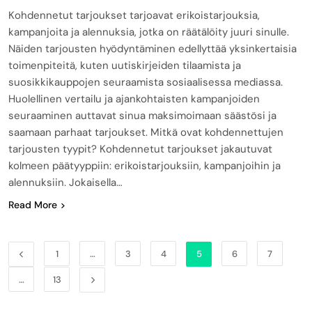
Kohdennetut tarjoukset tarjoavat erikoistarjouksia,
kampanjoita ja alennuksia, jotka on räätälöity juuri sinulle.
Näiden tarjousten hyödyntäminen edellyttää yksinkertaisia
toimenpiteitä, kuten uutiskirjeiden tilaamista ja
suosikkikauppojen seuraamista sosiaalisessa mediassa.
Huolellinen vertailu ja ajankohtaisten kampanjoiden
seuraaminen auttavat sinua maksimoimaan säästösi ja
saamaan parhaat tarjoukset. Mitkä ovat kohdennettujen
tarjousten tyypit? Kohdennetut tarjoukset jakautuvat
kolmeen päätyyppiin: erikoistarjouksiin, kampanjoihin ja
alennuksiin. Jokaisella…
Read More
1
…
3
4
5
6
7
…
13