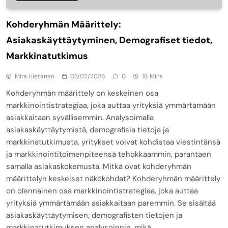
Kohderyhmän Määrittely:
Asiakaskäyttäytyminen, Demografiset tiedot,
Markkinatutkimus
Mira Hietanen
03/02/2026
0
16 Mins
Kohderyhmän määrittely on keskeinen osa
markkinointistrategiaa, joka auttaa yrityksiä ymmärtämään
asiakkaitaan syvällisemmin. Analysoimalla
asiakaskäyttäytymistä, demografisia tietoja ja
markkinatutkimusta, yritykset voivat kohdistaa viestintänsä
ja markkinointitoimenpiteensä tehokkaammin, parantaen
samalla asiakaskokemusta. Mitkä ovat kohderyhmän
määrittelyn keskeiset näkökohdat? Kohderyhmän määrittely
on olennainen osa markkinointistrategiaa, joka auttaa
yrityksiä ymmärtämään asiakkaitaan paremmin. Se sisältää
asiakaskäyttäytymisen, demografisten tietojen ja
markkinatutkimuksen analysoinnin, mikä…