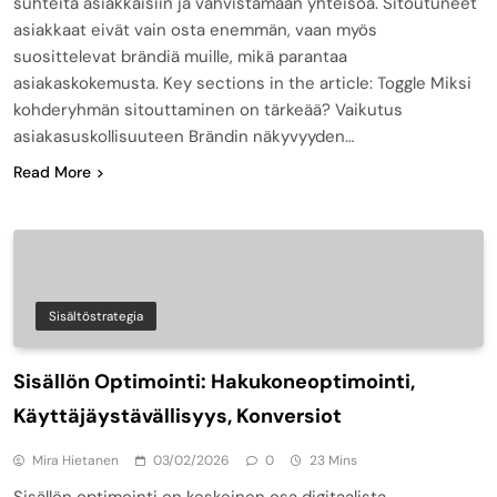
suhteita asiakkaisiin ja vahvistamaan yhteisöä. Sitoutuneet
asiakkaat eivät vain osta enemmän, vaan myös
suosittelevat brändiä muille, mikä parantaa
asiakaskokemusta. Key sections in the article: Toggle Miksi
kohderyhmän sitouttaminen on tärkeää? Vaikutus
asiakasuskollisuuteen Brändin näkyvyyden…
Read More
Sisältöstrategia
Sisällön Optimointi: Hakukoneoptimointi,
Käyttäjäystävällisyys, Konversiot
Mira Hietanen
03/02/2026
0
23 Mins
Sisällön optimointi on keskeinen osa digitaalista