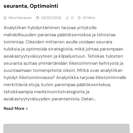
seuranta, Optimointi
Mira Hietanen
03/02/2026
0
19 Mins
Analytiikan hyödyntäminen tarjoaa yrityksille
mahdollisuuden parantaa päätöksentekoa ja tehostaa
toimintaa. Oikeiden mittarien avulla voidaan seurata
tuloksia ja optimoida strategioita, mikä johtaa parempaan
asiakastyytyväisyyteen ja kilpailuetuun. Tehokas tulosten
seuranta auttaa ymmärtämään liiketoiminnan kehitystä ja
suuntaamaan toimenpiteitä oikein. Mitkä ovat analytiikan
hyödyt liiketoiminnassa? Analytiikka tarjoaa liiketoiminnalle
merkittäviä etuja, kuten parempaa päätöksentekoa,
tehokkaampia markkinointistrategioita ja
asiakastyytyväisyyden parantamista. Datan…
Read More