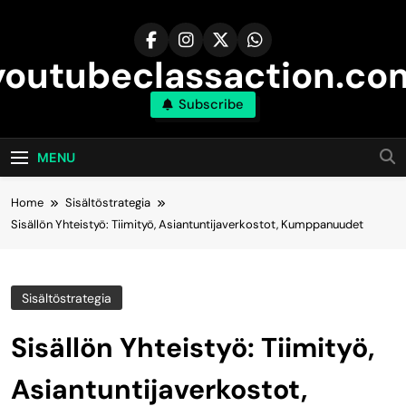
Skip
to
content
youtubeclassaction.co
Subscribe
MENU
Home
Sisältöstrategia
Sisällön Yhteistyö: Tiimityö, Asiantuntijaverkostot, Kumppanuudet
Sisältöstrategia
Sisällön Yhteistyö: Tiimityö,
Asiantuntijaverkostot,