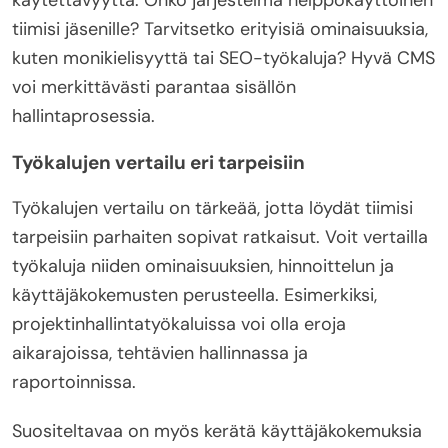
käytettävyyttä. Onko järjestelmä helppokäyttöinen
tiimisi jäsenille? Tarvitsetko erityisiä ominaisuuksia,
kuten monikielisyyttä tai SEO-työkaluja? Hyvä CMS
voi merkittävästi parantaa sisällön
hallintaprosessia.
Työkalujen vertailu eri tarpeisiin
Työkalujen vertailu on tärkeää, jotta löydät tiimisi
tarpeisiin parhaiten sopivat ratkaisut. Voit vertailla
työkaluja niiden ominaisuuksien, hinnoittelun ja
käyttäjäkokemusten perusteella. Esimerkiksi,
projektinhallintatyökaluissa voi olla eroja
aikarajoissa, tehtävien hallinnassa ja
raportoinnissa.
Suositeltavaa on myös kerätä käyttäjäkokemuksia