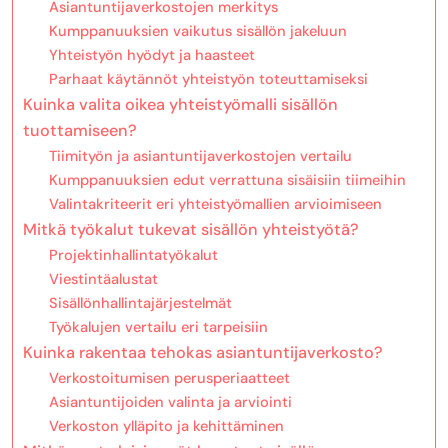
Asiantuntijaverkostojen merkitys
Kumppanuuksien vaikutus sisällön jakeluun
Yhteistyön hyödyt ja haasteet
Parhaat käytännöt yhteistyön toteuttamiseksi
Kuinka valita oikea yhteistyömalli sisällön
tuottamiseen?
Tiimityön ja asiantuntijaverkostojen vertailu
Kumppanuuksien edut verrattuna sisäisiin tiimeihin
Valintakriteerit eri yhteistyömallien arvioimiseen
Mitkä työkalut tukevat sisällön yhteistyötä?
Projektinhallintatyökalut
Viestintäalustat
Sisällönhallintajärjestelmät
Työkalujen vertailu eri tarpeisiin
Kuinka rakentaa tehokas asiantuntijaverkosto?
Verkostoitumisen perusperiaatteet
Asiantuntijoiden valinta ja arviointi
Verkoston ylläpito ja kehittäminen