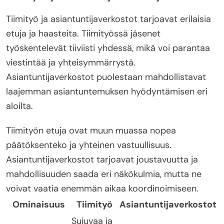
Tiimityö ja asiantuntijaverkostot tarjoavat erilaisia
etuja ja haasteita. Tiimityössä jäsenet
työskentelevät tiiviisti yhdessä, mikä voi parantaa
viestintää ja yhteisymmärrystä.
Asiantuntijaverkostot puolestaan mahdollistavat
laajemman asiantuntemuksen hyödyntämisen eri
aloilta.
Tiimityön etuja ovat muun muassa nopea
päätöksenteko ja yhteinen vastuullisuus.
Asiantuntijaverkostot tarjoavat joustavuutta ja
mahdollisuuden saada eri näkökulmia, mutta ne
voivat vaatia enemmän aikaa koordinoimiseen.
Ominaisuus
Tiimityö
Asiantuntijaverkostot
Sujuvaa ja