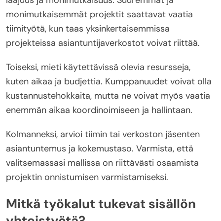
laajuus ja monimutkaisuus. Suuremmat ja
monimutkaisemmät projektit saattavat vaatia
tiimityötä, kun taas yksinkertaisemmissa
projekteissa asiantuntijaverkostot voivat riittää.
Toiseksi, mieti käytettävissä olevia resursseja,
kuten aikaa ja budjettia. Kumppanuudet voivat olla
kustannustehokkaita, mutta ne voivat myös vaatia
enemmän aikaa koordinoimiseen ja hallintaan.
Kolmanneksi, arvioi tiimin tai verkoston jäsenten
asiantuntemus ja kokemustaso. Varmista, että
valitsemassasi mallissa on riittävästi osaamista
projektin onnistumisen varmistamiseksi.
Mitkä työkalut tukevat sisällön
yhteistyötä?