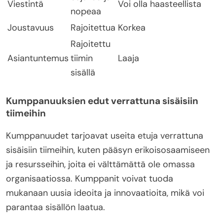
Viestintä
Voi olla haasteellista
nopeaa
Joustavuus
Rajoitettua
Korkea
Rajoitettu
Asiantuntemus
tiimin
Laaja
sisällä
Kumppanuuksien edut verrattuna sisäisiin
tiimeihin
Kumppanuudet tarjoavat useita etuja verrattuna
sisäisiin tiimeihin, kuten pääsyn erikoisosaamiseen
ja resursseihin, joita ei välttämättä ole omassa
organisaatiossa. Kumppanit voivat tuoda
mukanaan uusia ideoita ja innovaatioita, mikä voi
parantaa sisällön laatua.