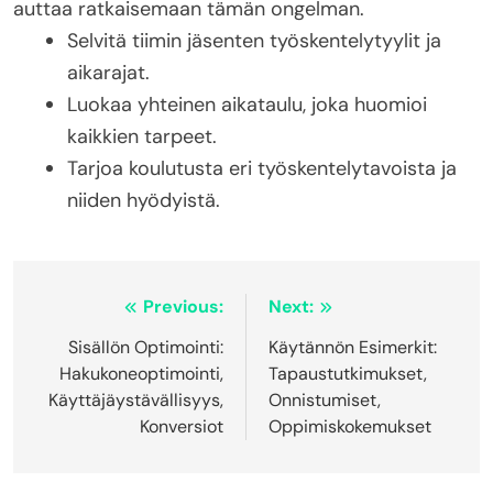
auttaa ratkaisemaan tämän ongelman.
Selvitä tiimin jäsenten työskentelytyylit ja
aikarajat.
Luokaa yhteinen aikataulu, joka huomioi
kaikkien tarpeet.
Tarjoa koulutusta eri työskentelytavoista ja
niiden hyödyistä.
Post
Previous:
Next:
navigation
Sisällön Optimointi:
Käytännön Esimerkit:
Hakukoneoptimointi,
Tapaustutkimukset,
Käyttäjäystävällisyys,
Onnistumiset,
Konversiot
Oppimiskokemukset