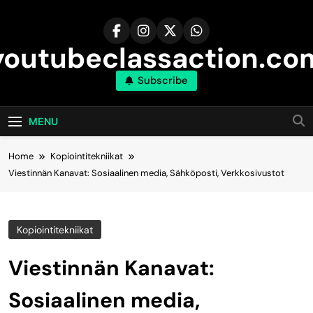
Skip
to
content
youtubeclassaction.co
Subscribe
MENU
Home
Kopiointitekniikat
Viestinnän Kanavat: Sosiaalinen media, Sähköposti, Verkkosivustot
Kopiointitekniikat
Viestinnän Kanavat:
Sosiaalinen media,