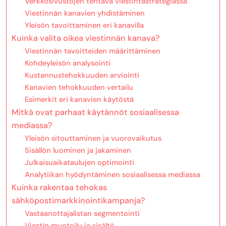
Verkkosivustojen tehtävä viestintästrategiassa
Viestinnän kanavien yhdistäminen
Yleisön tavoittaminen eri kanavilla
Kuinka valita oikea viestinnän kanava?
Viestinnän tavoitteiden määrittäminen
Kohdeyleisön analysointi
Kustannustehokkuuden arviointi
Kanavien tehokkuuden vertailu
Esimerkit eri kanavien käytöstä
Mitkä ovat parhaat käytännöt sosiaalisessa
mediassa?
Yleisön sitouttaminen ja vuorovaikutus
Sisällön luominen ja jakaminen
Julkaisuaikataulujen optimointi
Analytiikan hyödyntäminen sosiaalisessa mediassa
Kuinka rakentaa tehokas
sähköpostimarkkinointikampanja?
Vastaanottajalistan segmentointi
Viestin muotoilu ja sisältö