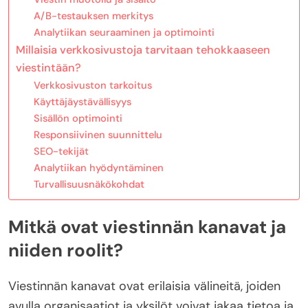
A/B-testauksen merkitys
Analytiikan seuraaminen ja optimointi
Millaisia verkkosivustoja tarvitaan tehokkaaseen
viestintään?
Verkkosivuston tarkoitus
Käyttäjäystävällisyys
Sisällön optimointi
Responsiivinen suunnittelu
SEO-tekijät
Analytiikan hyödyntäminen
Turvallisuusnäkökohdat
Mitkä ovat viestinnän kanavat ja
niiden roolit?
Viestinnän kanavat ovat erilaisia välineitä, joiden
avulla organisaatiot ja yksilöt voivat jakaa tietoa ja