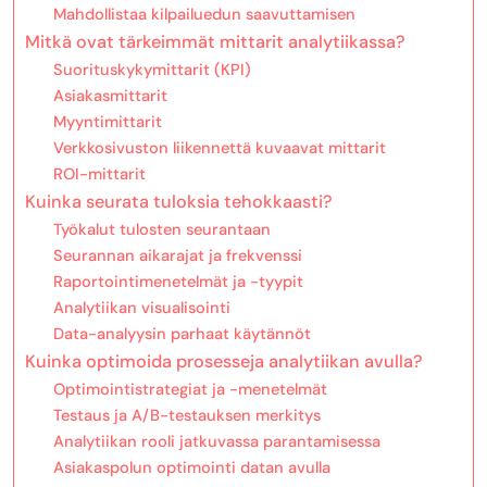
Mahdollistaa kilpailuedun saavuttamisen
Mitkä ovat tärkeimmät mittarit analytiikassa?
Suorituskykymittarit (KPI)
Asiakasmittarit
Myyntimittarit
Verkkosivuston liikennettä kuvaavat mittarit
ROI-mittarit
Kuinka seurata tuloksia tehokkaasti?
Työkalut tulosten seurantaan
Seurannan aikarajat ja frekvenssi
Raportointimenetelmät ja -tyypit
Analytiikan visualisointi
Data-analyysin parhaat käytännöt
Kuinka optimoida prosesseja analytiikan avulla?
Optimointistrategiat ja -menetelmät
Testaus ja A/B-testauksen merkitys
Analytiikan rooli jatkuvassa parantamisessa
Asiakaspolun optimointi datan avulla