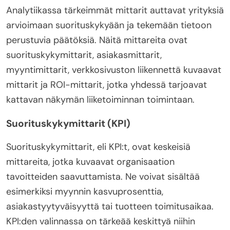
Analytiikassa tärkeimmät mittarit auttavat yrityksiä
arvioimaan suorituskykyään ja tekemään tietoon
perustuvia päätöksiä. Näitä mittareita ovat
suorituskykymittarit, asiakasmittarit,
myyntimittarit, verkkosivuston liikennettä kuvaavat
mittarit ja ROI-mittarit, jotka yhdessä tarjoavat
kattavan näkymän liiketoiminnan toimintaan.
Suorituskykymittarit (KPI)
Suorituskykymittarit, eli KPI:t, ovat keskeisiä
mittareita, jotka kuvaavat organisaation
tavoitteiden saavuttamista. Ne voivat sisältää
esimerkiksi myynnin kasvuprosenttia,
asiakastyytyväisyyttä tai tuotteen toimitusaikaa.
KPI:den valinnassa on tärkeää keskittyä niihin