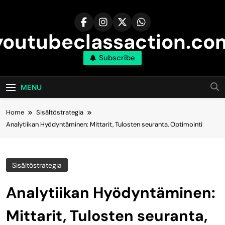
Skip
to
content
youtubeclassaction.co
Subscribe
MENU
Home
Sisältöstrategia
Analytiikan Hyödyntäminen: Mittarit, Tulosten seuranta, Optimointi
Sisältöstrategia
Analytiikan Hyödyntäminen:
Mittarit, Tulosten seuranta,