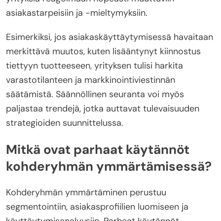
asiakastarpeisiin ja -mieltymyksiin.
Esimerkiksi, jos asiakaskäyttäytymisessä havaitaan
merkittävä muutos, kuten lisääntynyt kiinnostus
tiettyyn tuotteeseen, yrityksen tulisi harkita
varastotilanteen ja markkinointiviestinnän
säätämistä. Säännöllinen seuranta voi myös
paljastaa trendejä, jotka auttavat tulevaisuuden
strategioiden suunnittelussa.
Mitkä ovat parhaat käytännöt
kohderyhmän ymmärtämisessä?
Kohderyhmän ymmärtäminen perustuu
segmentointiin, asiakasprofiilien luomiseen ja
käyttäytymisanalyysiin. Parhaat käytännöt