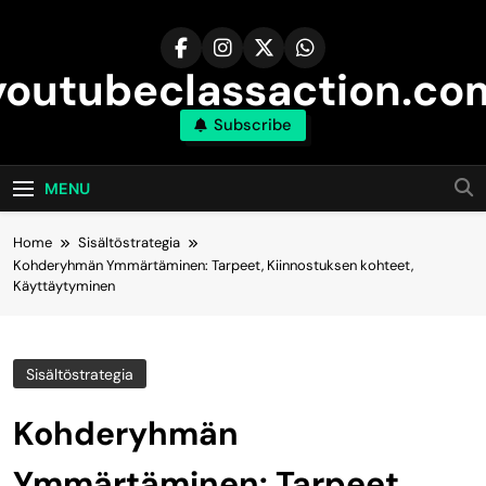
Skip
to
content
youtubeclassaction.co
Subscribe
MENU
Home
Sisältöstrategia
Kohderyhmän Ymmärtäminen: Tarpeet, Kiinnostuksen kohteet,
Käyttäytyminen
Sisältöstrategia
Kohderyhmän
Ymmärtäminen: Tarpeet,