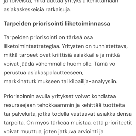
ja toiveista, mikä auttaa yrityksiä kehittämään
asiakaskeskeisiä ratkaisuja.
Tarpeiden priorisointi liiketoiminnassa
Tarpeiden priorisointi on tärkeä osa
liiketoimintastrategiaa. Yritysten on tunnistettava,
mitkä tarpeet ovat kriittisiä asiakkaille ja mitkä
voivat jäädä vähemmälle huomiolle. Tämä voi
perustua asiakaspalautteeseen,
markkinatutkimukseen tai kilpailija-analyysiin.
Priorisoinnin avulla yritykset voivat kohdistaa
resurssejaan tehokkaammin ja kehittää tuotteita
tai palveluita, jotka todella vastaavat asiakkaidensa
tarpeita. On myös tärkeää muistaa, että prioriteetit
voivat muuttua, joten jatkuva arviointi ja