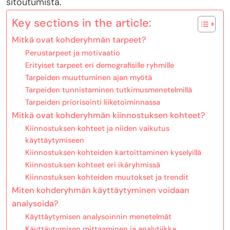
sitoutumista.
Key sections in the article:
Mitkä ovat kohderyhmän tarpeet?
Perustarpeet ja motivaatio
Erityiset tarpeet eri demografisille ryhmille
Tarpeiden muuttuminen ajan myötä
Tarpeiden tunnistaminen tutkimusmenetelmillä
Tarpeiden priorisointi liiketoiminnassa
Mitkä ovat kohderyhmän kiinnostuksen kohteet?
Kiinnostuksen kohteet ja niiden vaikutus
käyttäytymiseen
Kiinnostuksen kohteiden kartoittaminen kyselyillä
Kiinnostuksen kohteet eri ikäryhmissä
Kiinnostuksen kohteiden muutokset ja trendit
Miten kohderyhmän käyttäytyminen voidaan
analysoida?
Käyttäytymisen analysoinnin menetelmät
Käyttäytymisen mittaaminen ja analytiikka