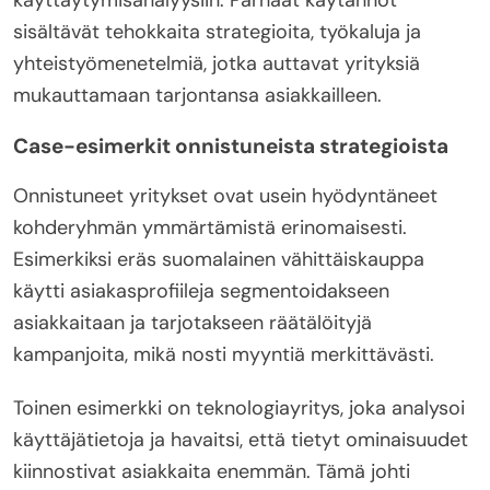
sisältävät tehokkaita strategioita, työkaluja ja
yhteistyömenetelmiä, jotka auttavat yrityksiä
mukauttamaan tarjontansa asiakkailleen.
Case-esimerkit onnistuneista strategioista
Onnistuneet yritykset ovat usein hyödyntäneet
kohderyhmän ymmärtämistä erinomaisesti.
Esimerkiksi eräs suomalainen vähittäiskauppa
käytti asiakasprofiileja segmentoidakseen
asiakkaitaan ja tarjotakseen räätälöityjä
kampanjoita, mikä nosti myyntiä merkittävästi.
Toinen esimerkki on teknologiayritys, joka analysoi
käyttäjätietoja ja havaitsi, että tietyt ominaisuudet
kiinnostivat asiakkaita enemmän. Tämä johti