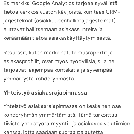
Esimerkiksi Google Analytics tarjoaa syvällistä
tietoa verkkosivuston kävijöistä, kun taas CRM-
järjestelmät (asiakkuudenhallintajärjestelmät)
auttavat hallitsemaan asiakassuhteita ja
keräämään tietoa asiakaskäyttäytymisestä.
Resurssit, kuten markkinatutkimusraportit ja
asiakasprofiilit, ovat myös hyödyllisiä, sillä ne
tarjoavat laajempaa kontekstia ja syvempää
ymmärrystä kohderyhmästä.
Yhteistyö asiakasrajapinnassa
Yhteistyö asiakasrajapinnassa on keskeinen osa
kohderyhmän ymmärtämistä. Tämä tarkoittaa
tiivistä yhteistyötä myynti- ja asiakaspalvelutiimien
kanssa, jotta saadaan suoraa palautetta