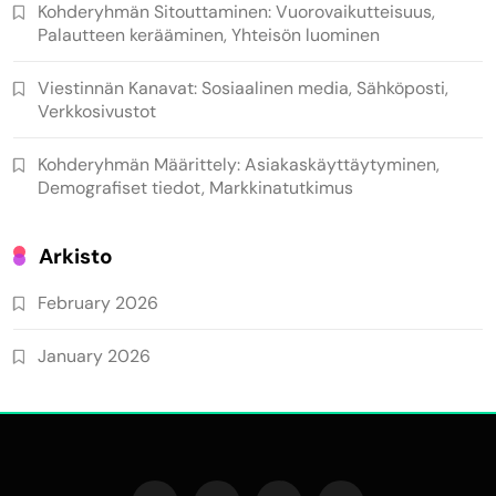
Kohderyhmän Sitouttaminen: Vuorovaikutteisuus,
Palautteen kerääminen, Yhteisön luominen
Viestinnän Kanavat: Sosiaalinen media, Sähköposti,
Verkkosivustot
Kohderyhmän Määrittely: Asiakaskäyttäytyminen,
Demografiset tiedot, Markkinatutkimus
Arkisto
February 2026
January 2026