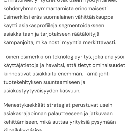
Onnistuneet yritykset ovat usein hyödyntäneet
kohderyhmän ymmärtämistä erinomaisesti.
Esimerkiksi eräs suomalainen vähittäiskauppa
käytti asiakasprofiileja segmentoidakseen
asiakkaitaan ja tarjotakseen räätälöityjä
kampanjoita, mikä nosti myyntiä merkittävästi.
Toinen esimerkki on teknologiayritys, joka analysoi
käyttäjätietoja ja havaitsi, että tietyt ominaisuudet
kiinnostivat asiakkaita enemmän. Tämä johti
tuotekehityksen suuntaamiseen ja
asiakastyytyväisyyden kasvuun.
Menestyksekkäät strategiat perustuvat usein
asiakasrajapinnan palautteeseen ja jatkuvaan
kehittämiseen, mikä auttaa yrityksiä pysymään
kilpailukykyisinä.