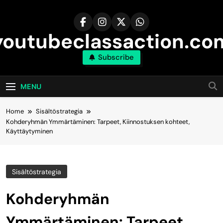
Skip
to
content
youtubeclassaction.co
Subscribe
MENU
Home
Sisältöstrategia
Kohderyhmän Ymmärtäminen: Tarpeet, Kiinnostuksen kohteet,
Käyttäytyminen
Sisältöstrategia
Kohderyhmän
Ymmärtäminen: Tarpeet,