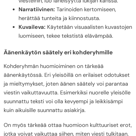
viesteihin, luo läheisyyttä lukijan kanssa.
Narratiivinen:
Tarinoiden kertomiseen,
herättää tunteita ja kiinnostusta.
Kuvaileva:
Käytetään visuaalisten kuvastojen
luomiseen, tekee tekstistä elävämpää.
Äänenkäytön säätely eri kohderyhmille
Kohderyhmän huomioiminen on tärkeää
äänenkäytössä. Eri yleisöillä on erilaiset odotukset
ja mieltymykset, joten äänen säätely voi parantaa
viestin vaikuttavuutta. Esimerkiksi nuorelle yleisölle
suunnattu teksti voi olla kevyempi ja leikkisämpi
kuin aikuisille suunnattu asiakirja.
On myös tärkeää ottaa huomioon kulttuuriset erot,
jotka voivat vaikuttaa siihen, miten viesti tulkitaan.