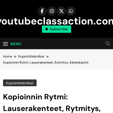
Skip
to
content
youtubeclassaction.co
Subscribe
MENU
Home
Kopiointitekniikat
Kopioinnin Rytmi: Lauserakenteet, Rytmitys, Äänenkäyttö
Kopiointitekniikat
Kopioinnin Rytmi:
Lauserakenteet, Rytmitys,