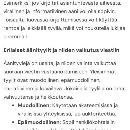
Esimerkiksi, jos kirjoitat asiantuntevasta aiheesta,
virallinen ja informatiivinen ääni voi olla sopivin.
Toisaalta, luovassa kirjoittamisessa voit käyttää
rentoa ja leikkisää tyyliä, mikä voi houkutella lukijaa
enemmän.
Erilaiset äänityylit ja niiden vaikutus viestiin
Äänityylejä on useita, ja niiden valinta vaikuttaa
suoraan viestin vastaanottamiseen. Yleisimmät
tyylit ovat muodollinen, epämuodollinen,
narratiivinen ja kuvaileva. Jokaisella tyylillä on omat
vahvuutensa ja heikkoutensa.
Muodollinen:
Käytetään akateemisissa ja
virallisissa yhteyksissä, luo auktoriteettia.
Epämuodollinen:
Sopii henkilökohtaisiin