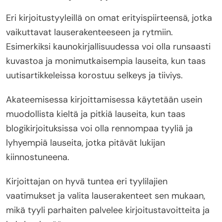
Eri kirjoitustyyleillä on omat erityispiirteensä, jotka
vaikuttavat lauserakenteeseen ja rytmiin.
Esimerkiksi kaunokirjallisuudessa voi olla runsaasti
kuvastoa ja monimutkaisempia lauseita, kun taas
uutisartikkeleissa korostuu selkeys ja tiiviys.
Akateemisessa kirjoittamisessa käytetään usein
muodollista kieltä ja pitkiä lauseita, kun taas
blogikirjoituksissa voi olla rennompaa tyyliä ja
lyhyempiä lauseita, jotka pitävät lukijan
kiinnostuneena.
Kirjoittajan on hyvä tuntea eri tyylilajien
vaatimukset ja valita lauserakenteet sen mukaan,
mikä tyyli parhaiten palvelee kirjoitustavoitteita ja