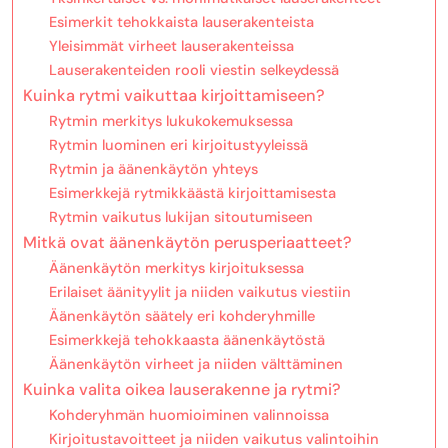
Esimerkit tehokkaista lauserakenteista
Yleisimmät virheet lauserakenteissa
Lauserakenteiden rooli viestin selkeydessä
Kuinka rytmi vaikuttaa kirjoittamiseen?
Rytmin merkitys lukukokemuksessa
Rytmin luominen eri kirjoitustyyleissä
Rytmin ja äänenkäytön yhteys
Esimerkkejä rytmikkäästä kirjoittamisesta
Rytmin vaikutus lukijan sitoutumiseen
Mitkä ovat äänenkäytön perusperiaatteet?
Äänenkäytön merkitys kirjoituksessa
Erilaiset äänityylit ja niiden vaikutus viestiin
Äänenkäytön säätely eri kohderyhmille
Esimerkkejä tehokkaasta äänenkäytöstä
Äänenkäytön virheet ja niiden välttäminen
Kuinka valita oikea lauserakenne ja rytmi?
Kohderyhmän huomioiminen valinnoissa
Kirjoitustavoitteet ja niiden vaikutus valintoihin