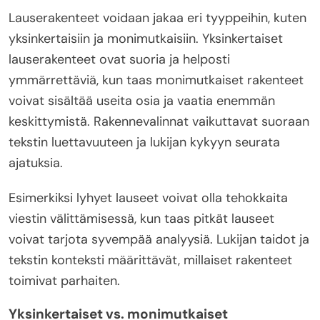
Lauserakenteet voidaan jakaa eri tyyppeihin, kuten
yksinkertaisiin ja monimutkaisiin. Yksinkertaiset
lauserakenteet ovat suoria ja helposti
ymmärrettäviä, kun taas monimutkaiset rakenteet
voivat sisältää useita osia ja vaatia enemmän
keskittymistä. Rakennevalinnat vaikuttavat suoraan
tekstin luettavuuteen ja lukijan kykyyn seurata
ajatuksia.
Esimerkiksi lyhyet lauseet voivat olla tehokkaita
viestin välittämisessä, kun taas pitkät lauseet
voivat tarjota syvempää analyysiä. Lukijan taidot ja
tekstin konteksti määrittävät, millaiset rakenteet
toimivat parhaiten.
Yksinkertaiset vs. monimutkaiset