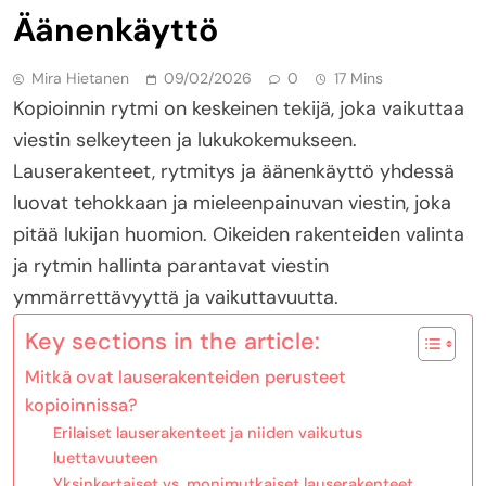
Äänenkäyttö
Mira Hietanen
09/02/2026
0
17 Mins
Kopioinnin rytmi on keskeinen tekijä, joka vaikuttaa
viestin selkeyteen ja lukukokemukseen.
Lauserakenteet, rytmitys ja äänenkäyttö yhdessä
luovat tehokkaan ja mieleenpainuvan viestin, joka
pitää lukijan huomion. Oikeiden rakenteiden valinta
ja rytmin hallinta parantavat viestin
ymmärrettävyyttä ja vaikuttavuutta.
Key sections in the article:
Mitkä ovat lauserakenteiden perusteet
kopioinnissa?
Erilaiset lauserakenteet ja niiden vaikutus
luettavuuteen
Yksinkertaiset vs. monimutkaiset lauserakenteet