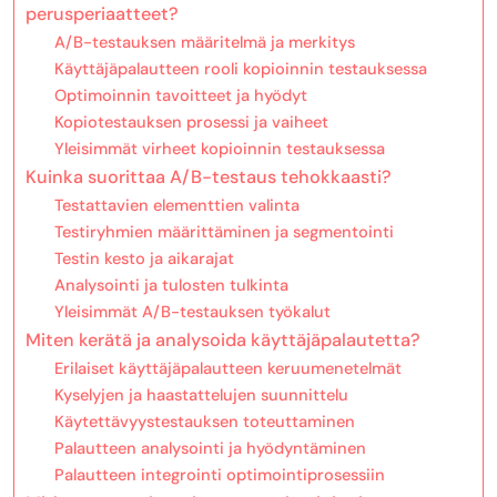
perusperiaatteet?
A/B-testauksen määritelmä ja merkitys
Käyttäjäpalautteen rooli kopioinnin testauksessa
Optimoinnin tavoitteet ja hyödyt
Kopiotestauksen prosessi ja vaiheet
Yleisimmät virheet kopioinnin testauksessa
Kuinka suorittaa A/B-testaus tehokkaasti?
Testattavien elementtien valinta
Testiryhmien määrittäminen ja segmentointi
Testin kesto ja aikarajat
Analysointi ja tulosten tulkinta
Yleisimmät A/B-testauksen työkalut
Miten kerätä ja analysoida käyttäjäpalautetta?
Erilaiset käyttäjäpalautteen keruumenetelmät
Kyselyjen ja haastattelujen suunnittelu
Käytettävyystestauksen toteuttaminen
Palautteen analysointi ja hyödyntäminen
Palautteen integrointi optimointiprosessiin