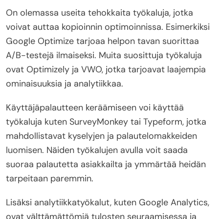
On olemassa useita tehokkaita työkaluja, jotka
voivat auttaa kopioinnin optimoinnissa. Esimerkiksi
Google Optimize tarjoaa helpon tavan suorittaa
A/B-testejä ilmaiseksi. Muita suosittuja työkaluja
ovat Optimizely ja VWO, jotka tarjoavat laajempia
ominaisuuksia ja analytiikkaa.
Käyttäjäpalautteen keräämiseen voi käyttää
työkaluja kuten SurveyMonkey tai Typeform, jotka
mahdollistavat kyselyjen ja palautelomakkeiden
luomisen. Näiden työkalujen avulla voit saada
suoraa palautetta asiakkailta ja ymmärtää heidän
tarpeitaan paremmin.
Lisäksi analytiikkatyökalut, kuten Google Analytics,
ovat välttämättömiä tulosten seuraamisessa ja