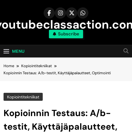
Skip
to
content
youtubeclassaction.co
Subscribe
MENU
Home
Kopiointitekniikat
Kopioinnin Testaus: A/b-testit, Käyttäjäpalautteet, Optimointi
Kopiointitekniikat
Kopioinnin Testaus: A/b-
testit, Käyttäjäpalautteet,