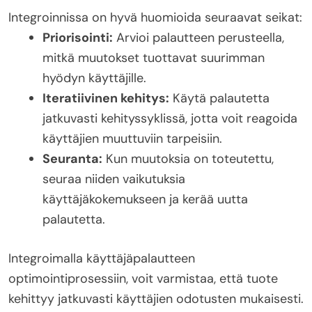
Integroinnissa on hyvä huomioida seuraavat seikat:
Priorisointi:
Arvioi palautteen perusteella,
mitkä muutokset tuottavat suurimman
hyödyn käyttäjille.
Iteratiivinen kehitys:
Käytä palautetta
jatkuvasti kehityssyklissä, jotta voit reagoida
käyttäjien muuttuviin tarpeisiin.
Seuranta:
Kun muutoksia on toteutettu,
seuraa niiden vaikutuksia
käyttäjäkokemukseen ja kerää uutta
palautetta.
Integroimalla käyttäjäpalautteen
optimointiprosessiin, voit varmistaa, että tuote
kehittyy jatkuvasti käyttäjien odotusten mukaisesti.