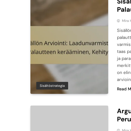
Sisä
Pala
Mira 
Sisäll
palaut
varmist
taas p
ja par
merkit
on elin
arvioi
Sisältöstrategia
Read M
Argu
Peru
Mira 