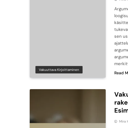
Argume
loogis
käsitte
tukeva
sen us
ajatte
argume
argume
merkit
Vakuuttava Kirjoittaminen
Read M
Vaku
rake
Esim
Mira 