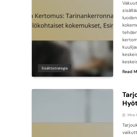
Vakuut
sisält
luoden
kokemu
tehden 
kertom
kuulij
keskei
keskei
Sisältöstrategia
Read M
Tarj
Hyöt
Mira 
Tarjou
vaikut