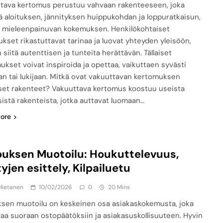
tava kertomus perustuu vahvaan rakenteeseen, joka
ää aloituksen, jännityksen huippukohdan ja loppuratkaisun,
 mieleenpainuvan kokemuksen. Henkilökohtaiset
kset rikastuttavat tarinaa ja luovat yhteyden yleisöön,
siitä autenttisen ja tunteita herättävän. Tällaiset
ukset voivat inspiroida ja opettaa, vaikuttaen syvästi
aan tai lukijaan. Mitkä ovat vakuuttavan kertomuksen
set rakenteet? Vakuuttava kertomus koostuu useista
sistä rakenteista, jotka auttavat luomaan…
ore
ouksen Muotoilu: Houkuttelevuus,
yjen esittely, Kilpailuetu
Hietanen
10/02/2026
0
20 Mins
ksen muotoilu on keskeinen osa asiakaskokemusta, joka
taa suoraan ostopäätöksiin ja asiakasuskollisuuteen. Hyvin