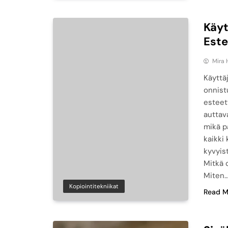
Käyt
Est
Mira 
Käyttä
onnist
esteett
auttav
mikä p
kaikki
kyvyist
Mitkä 
Miten
Kopiointitekniikat
Read M