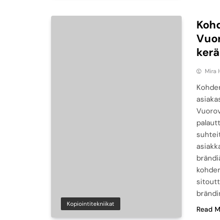
Koh
Vuor
kerä
Mira 
Kohder
asiaka
Vuorova
palaut
suhtei
asiakk
brändi
kohder
sitout
brändi
Kopiointitekniikat
Read M