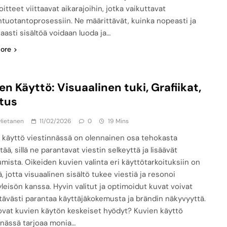
oitteet viittaavat aikarajoihin, jotka vaikuttavat
öntuotantoprosessiin. Ne määrittävät, kuinka nopeasti ja
aasti sisältöä voidaan luoda ja…
ore
en Käyttö: Visuaalinen tuki, Grafiikat,
tus
Hietanen
11/02/2026
0
19 Mins
 käyttö viestinnässä on olennainen osa tehokasta
tää, sillä ne parantavat viestin selkeyttä ja lisäävät
umista. Oikeiden kuvien valinta eri käyttötarkoituksiin on
, jotta visuaalinen sisältö tukee viestiä ja resonoi
leisön kanssa. Hyvin valitut ja optimoidut kuvat voivat
tävästi parantaa käyttäjäkokemusta ja brändin näkyvyyttä.
ovat kuvien käytön keskeiset hyödyt? Kuvien käyttö
nnässä tarjoaa monia…