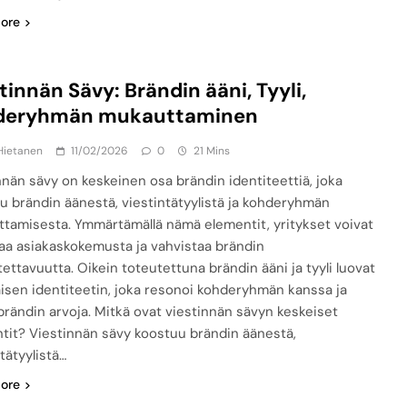
ore
tinnän Sävy: Brändin ääni, Tyyli,
deryhmän mukauttaminen
Hietanen
11/02/2026
0
21 Mins
nnän sävy on keskeinen osa brändin identiteettiä, joka
u brändin äänestä, viestintätyylistä ja kohderyhmän
tamisesta. Ymmärtämällä nämä elementit, yritykset voivat
aa asiakaskokemusta ja vahvistaa brändin
tettavuutta. Oikein toteutettuna brändin ääni ja tyyli luovat
isen identiteetin, joka resonoi kohderyhmän kanssa ja
brändin arvoja. Mitkä ovat viestinnän sävyn keskeiset
tit? Viestinnän sävy koostuu brändin äänestä,
tätyylistä…
ore