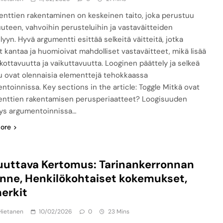
nttien rakentaminen on keskeinen taito, joka perustuu
uuteen, vahvoihin perusteluihin ja vastaväitteiden
lyyn. Hyvä argumentti esittää selkeitä väitteitä, jotka
t kantaa ja huomioivat mahdolliset vastaväitteet, mikä lisää
kottavuutta ja vaikuttavuutta. Looginen päättely ja selkeä
lu ovat olennaisia elementtejä tehokkaassa
ntoinnissa. Key sections in the article: Toggle Mitkä ovat
nttien rakentamisen perusperiaatteet? Loogisuuden
ys argumentoinnissa…
ore
uttava Kertomus: Tarinankerronnan
nne, Henkilökohtaiset kokemukset,
erkit
Hietanen
10/02/2026
0
23 Mins