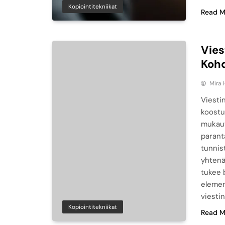
Kopiointitekniikat
Read M
Vies
Koh
Mira 
Viesti
koostu
mukaut
parant
tunnis
yhtenä
tukee 
elemen
viestin
Kopiointitekniikat
Read M