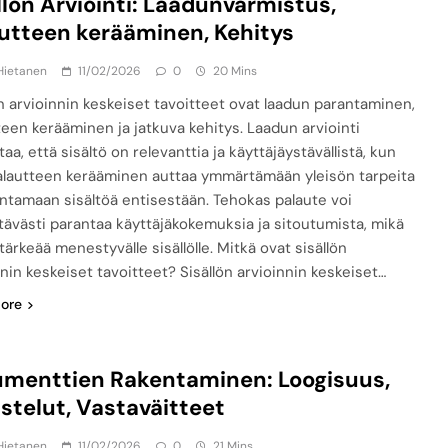
llön Arviointi: Laadunvarmistus,
utteen kerääminen, Kehitys
Hietanen
11/02/2026
0
20 Mins
ön arvioinnin keskeiset tavoitteet ovat laadun parantaminen,
teen kerääminen ja jatkuva kehitys. Laadun arviointi
aa, että sisältö on relevanttia ja käyttäjäystävällistä, kun
alautteen kerääminen auttaa ymmärtämään yleisön tarpeita
antamaan sisältöä entisestään. Tehokas palaute voi
tävästi parantaa käyttäjäkokemuksia ja sitoutumista, mikä
tärkeää menestyvälle sisällölle. Mitkä ovat sisällön
nnin keskeiset tavoitteet? Sisällön arvioinnin keskeiset…
ore
menttien Rakentaminen: Loogisuus,
stelut, Vastaväitteet
Hietanen
11/02/2026
0
21 Mins