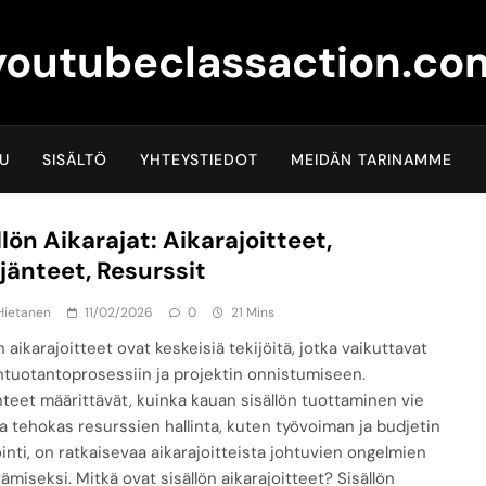
youtubeclassaction.co
VU
SISÄLTÖ
YHTEYSTIEDOT
MEIDÄN TARINAMME
llön Aikarajat: Aikarajoitteet,
jänteet, Resurssit
Hietanen
11/02/2026
0
21 Mins
n aikarajoitteet ovat keskeisiä tekijöitä, jotka vaikuttavat
öntuotantoprosessiin ja projektin onnistumiseen.
nteet määrittävät, kuinka kauan sisällön tuottaminen vie
 ja tehokas resurssien hallinta, kuten työvoiman ja budjetin
inti, on ratkaisevaa aikarajoitteista johtuvien ongelmien
ämiseksi. Mitkä ovat sisällön aikarajoitteet? Sisällön