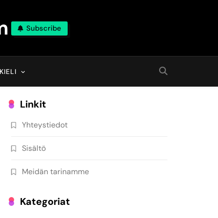
m
Subscribe
KIELI
Linkit
Yhteystiedot
Sisältö
Meidän tarinamme
Kategoriat