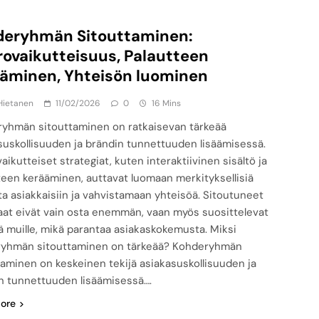
deryhmän Sitouttaminen:
ovaikutteisuus, Palautteen
äminen, Yhteisön luominen
Hietanen
11/02/2026
0
16 Mins
yhmän sitouttaminen on ratkaisevan tärkeää
suskollisuuden ja brändin tunnettuuden lisäämisessä.
ikutteiset strategiat, kuten interaktiivinen sisältö ja
teen kerääminen, auttavat luomaan merkityksellisiä
ta asiakkaisiin ja vahvistamaan yhteisöä. Sitoutuneet
aat eivät vain osta enemmän, vaan myös suosittelevat
ä muille, mikä parantaa asiakaskokemusta. Miksi
yhmän sitouttaminen on tärkeää? Kohderyhmän
taminen on keskeinen tekijä asiakasuskollisuuden ja
n tunnettuuden lisäämisessä….
ore