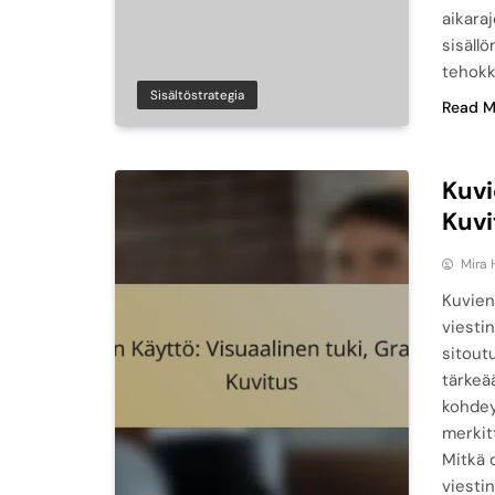
aikaraj
sisäll
tehokk
Sisältöstrategia
Read M
Kuvi
Kuvi
Mira 
Kuvien
viestin
sitout
tärkeää
kohdey
merkit
Mitkä 
viesti