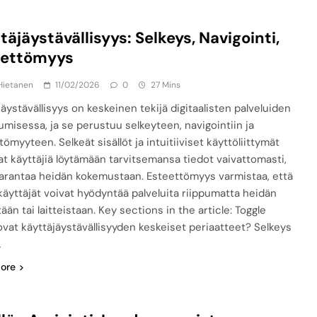
täjäystävällisyys: Selkeys, Navigointi,
eettömyys
Hietanen
11/02/2026
0
27 Mins
jäystävällisyys on keskeinen tekijä digitaalisten palveluiden
umisessa, ja se perustuu selkeyteen, navigointiin ja
ömyyteen. Selkeät sisällöt ja intuitiiviset käyttöliittymät
at käyttäjiä löytämään tarvitsemansa tiedot vaivattomasti,
arantaa heidän kokemustaan. Esteettömyys varmistaa, että
 käyttäjät voivat hyödyntää palveluita riippumatta heidän
ään tai laitteistaan. Key sections in the article: Toggle
ovat käyttäjäystävällisyyden keskeiset periaatteet? Selkeys
…
ore