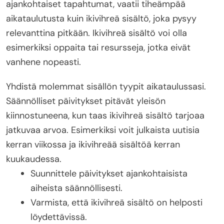
ajankohtaiset tapahtumat, vaatii tiheämpää
aikataulutusta kuin ikivihreä sisältö, joka pysyy
relevanttina pitkään. Ikivihreä sisältö voi olla
esimerkiksi oppaita tai resursseja, jotka eivät
vanhene nopeasti.
Yhdistä molemmat sisällön tyypit aikataulussasi.
Säännölliset päivitykset pitävät yleisön
kiinnostuneena, kun taas ikivihreä sisältö tarjoaa
jatkuvaa arvoa. Esimerkiksi voit julkaista uutisia
kerran viikossa ja ikivihreää sisältöä kerran
kuukaudessa.
Suunnittele päivitykset ajankohtaisista
aiheista säännöllisesti.
Varmista, että ikivihreä sisältö on helposti
löydettävissä.