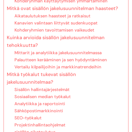
Kohderyhmän käyttäytymisen ymmärtäminen
Mitkä ovat sisällön jakelusuunnitelman haasteet?
Aikataulutuksen haasteet ja ratkaisut
Kanavien valintaan liittyvät sudenkuopat
Kohderyhmien tavoittamisen vaikeudet
Kuinka arvioida sisällön jakelusuunnitelman
tehokkuutta?
Mittarit ja analytiikka jakelusuunnitelmassa
Palautteen kerääminen ja sen hyödyntäminen
Vertailu kilpailijoihin ja markkinatrendeihin
Mitkä työkalut tukevat sisällön
jakelusuunnitelmaa?
Sisällön hallintajärjestelmät
Sosiaalisen median työkalut
Analytiikka ja raportointi
Sähköpostimarkkinointi
SEO-työkalut
Projektinhallintaohjelmat
sisällön aikataulutus