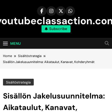
Skip
to
content
youtubeclassaction.co
Subscribe
MENU
Home
Sisältöstrategia
Sisällön Jakelusuunnitelma: Aikataulut, Kanavat, Kohderyhmät
Sisältöstrategia
Sisällön Jakelusuunnitelma:
Aikataulut, Kanavat,