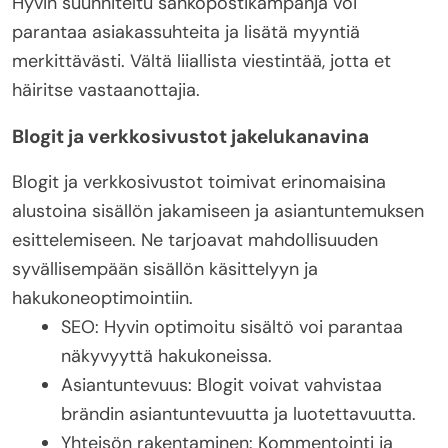
Hyvin suunniteltu sähköpostikampanja voi
parantaa asiakassuhteita ja lisätä myyntiä
merkittävästi. Vältä liiallista viestintää, jotta et
häiritse vastaanottajia.
Blogit ja verkkosivustot jakelukanavina
Blogit ja verkkosivustot toimivat erinomaisina
alustoina sisällön jakamiseen ja asiantuntemuksen
esittelemiseen. Ne tarjoavat mahdollisuuden
syvällisempään sisällön käsittelyyn ja
hakukoneoptimointiin.
SEO: Hyvin optimoitu sisältö voi parantaa
näkyvyyttä hakukoneissa.
Asiantuntevuus: Blogit voivat vahvistaa
brändin asiantuntevuutta ja luotettavuutta.
Yhteisön rakentaminen: Kommentointi ja