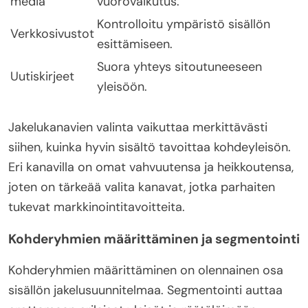
media
vuorovaikutus.
Kontrolloitu ympäristö sisällön
Verkkosivustot
esittämiseen.
Suora yhteys sitoutuneeseen
Uutiskirjeet
yleisöön.
Jakelukanavien valinta vaikuttaa merkittävästi
siihen, kuinka hyvin sisältö tavoittaa kohdeyleisön.
Eri kanavilla on omat vahvuutensa ja heikkoutensa,
joten on tärkeää valita kanavat, jotka parhaiten
tukevat markkinointitavoitteita.
Kohderyhmien määrittäminen ja segmentointi
Kohderyhmien määrittäminen on olennainen osa
sisällön jakelusuunnitelmaa. Segmentointi auttaa