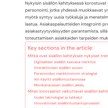
Nykyisin sisällön kehityksessä korostuvat di
personointi, jotka yhdessä muokkaavat yri
myötä syntyy uusia työkaluja ja menetelm
laatua. Asiakaspalautteiden integrointi p
asiakastyytyväisyyden parantamista, sill
toteuttamisen asiakkaiden tarpeiden muk
Key sections in the article:
Mitkä ovat sisällön kehityksen nykyiset tre
Digitaalisen sisällön kasvava merkitys
Interaktiivisen sisällön suosio
Personoidun markkinoinnin strategiat
AIn käyttö sisällöntuotannossa
Monikanavaisen sisällön jakelu
Miten innovaatiot vaikuttavat sisällön keh
Uudet teknologiat ja työkalut
Innovatiiviset sisällöntuotantoprosessit