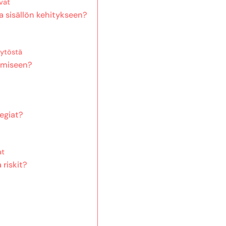
vat
a sisällön kehitykseen?
ytöstä
tämiseen?
tegiat?
at
 riskit?