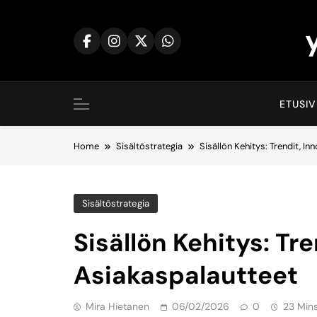
Skip
to
content
ETUSI
Home
Sisältöstrategia
Sisällön Kehitys: Trendit, I
Sisältöstrategia
Sisällön Kehitys: Tre
Asiakaspalautteet
Mira Hietanen
06/02/2026
0
23 Min