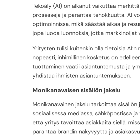
Tekoäly (AI) on alkanut vaikuttaa merkittä
prosesseja ja parantaa tehokkuutta. AI voi
optimoinnissa, mikä säästää aikaa ja resur
jopa luoda luonnoksia, jotka markkinoijat v
Yritysten tulisi kuitenkin olla tietoisia AI:
nopeasti, inhimillinen kosketus on edellee
tuottaminen vaatii asiantuntemusta ja ymm
yhdistää ihmisten asiantuntemukseen.
Monikanavaisen sisällön jakelu
Monikanavainen jakelu tarkoittaa sisällön 
sosiaalisessa mediassa, sähköpostissa ja 
että yritys tavoittaa asiakkaita siellä, mi
parantaa brändin näkyvyyttä ja asiakasvu