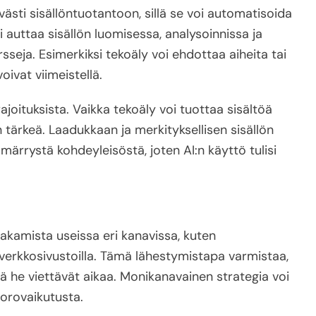
västi sisällöntuotantoon, sillä se voi automatisoida
 auttaa sisällön luomisessa, analysoinnissa ja
sseja. Esimerkiksi tekoäly voi ehdottaa aiheita tai
oivat viimeistellä.
n rajoituksista. Vaikka tekoäly voi tuottaa sisältöä
n tärkeä. Laadukkaan ja merkityksellisen sisällön
ärrystä kohdeyleisöstä, joten AI:n käyttö tulisi
jakamista useissa eri kanavissa, kuten
verkkosivustoilla. Tämä lähestymistapa varmistaa,
ssä he viettävät aikaa. Monikanavainen strategia voi
orovaikutusta.