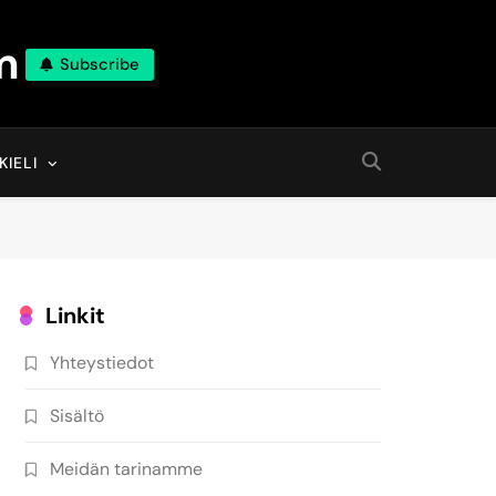
m
Subscribe
KIELI
Linkit
Yhteystiedot
Sisältö
Meidän tarinamme