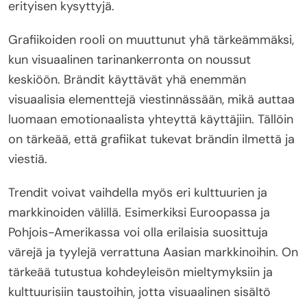
erityisen kysyttyjä.
Grafiikoiden rooli on muuttunut yhä tärkeämmäksi,
kun visuaalinen tarinankerronta on noussut
keskiöön. Brändit käyttävät yhä enemmän
visuaalisia elementtejä viestinnässään, mikä auttaa
luomaan emotionaalista yhteyttä käyttäjiin. Tällöin
on tärkeää, että grafiikat tukevat brändin ilmettä ja
viestiä.
Trendit voivat vaihdella myös eri kulttuurien ja
markkinoiden välillä. Esimerkiksi Euroopassa ja
Pohjois-Amerikassa voi olla erilaisia suosittuja
värejä ja tyylejä verrattuna Aasian markkinoihin. On
tärkeää tutustua kohdeyleisön mieltymyksiin ja
kulttuurisiin taustoihin, jotta visuaalinen sisältö