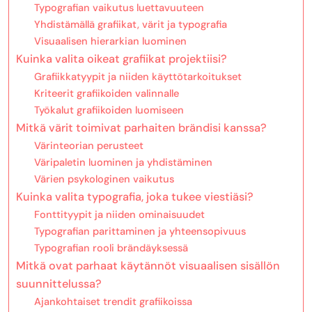
Typografian vaikutus luettavuuteen
Yhdistämällä grafiikat, värit ja typografia
Visuaalisen hierarkian luominen
Kuinka valita oikeat grafiikat projektiisi?
Grafiikkatyypit ja niiden käyttötarkoitukset
Kriteerit grafiikoiden valinnalle
Työkalut grafiikoiden luomiseen
Mitkä värit toimivat parhaiten brändisi kanssa?
Värinteorian perusteet
Väripaletin luominen ja yhdistäminen
Värien psykologinen vaikutus
Kuinka valita typografia, joka tukee viestiäsi?
Fonttityypit ja niiden ominaisuudet
Typografian parittaminen ja yhteensopivuus
Typografian rooli brändäyksessä
Mitkä ovat parhaat käytännöt visuaalisen sisällön
suunnittelussa?
Ajankohtaiset trendit grafiikoissa