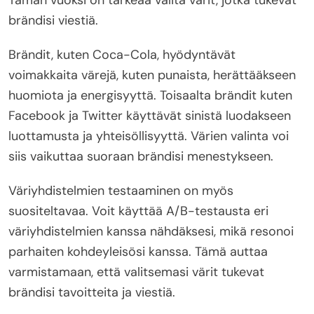
Tämän vuoksi on tärkeää valita värit, jotka tukevat
brändisi viestiä.
Brändit, kuten Coca-Cola, hyödyntävät
voimakkaita värejä, kuten punaista, herättääkseen
huomiota ja energisyyttä. Toisaalta brändit kuten
Facebook ja Twitter käyttävät sinistä luodakseen
luottamusta ja yhteisöllisyyttä. Värien valinta voi
siis vaikuttaa suoraan brändisi menestykseen.
Väriyhdistelmien testaaminen on myös
suositeltavaa. Voit käyttää A/B-testausta eri
väriyhdistelmien kanssa nähdäksesi, mikä resonoi
parhaiten kohdeyleisösi kanssa. Tämä auttaa
varmistamaan, että valitsemasi värit tukevat
brändisi tavoitteita ja viestiä.