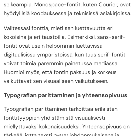
selkeämpiä. Monospace-fontit, kuten Courier, ovat
hyödyllisiä koodauksessa ja teknisissä asiakirjoissa.
Valitessasi fonttia, mieti sen luettavuutta eri
kokoisina ja eri taustoilla. Esimerkiksi, sans-serif-
fontit ovat usein helpommin luettavissa
digitaalisissa ympäristöissä, kun taas serif-fontit
voivat toimia paremmin painetussa mediassa.
Huomioi myös, että fontin paksuus ja korkeus
vaikuttavat sen visuaaliseen vaikutukseen.
Typografian parittaminen ja yhteensopivuus
Typografian parittaminen tarkoittaa erilaisten
fonttityyppien yhdistämistä visuaalisesti
miellyttäväksi kokonaisuudeksi. Yhteensopivuus on
tärkeää, jotta teksti pysyy johdonmukaisena ja