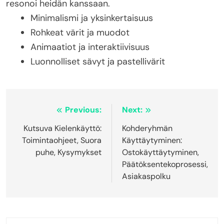
resonoi heidän kanssaan.
Minimalismi ja yksinkertaisuus
Rohkeat värit ja muodot
Animaatiot ja interaktiivisuus
Luonnolliset sävyt ja pastellivärit
Post
Previous:
Next:
navigation
Kutsuva Kielenkäyttö:
Kohderyhmän
Toimintaohjeet, Suora
Käyttäytyminen:
puhe, Kysymykset
Ostokäyttäytyminen,
Päätöksentekoprosessi,
Asiakaspolku