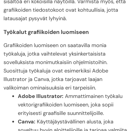
sisältöä eri kokoisilla näytöillä. Varmista myös, että
grafiikoiden tiedostokoot ovat kohtuullisia, jotta
latausajat pysyvät lyhyinä.
Työkalut grafiikoiden luomiseen
Grafiikoiden luomiseen on saatavilla monia
työkaluja, jotka vaihtelevat yksinkertaisista
sovelluksista monimutkaisiin ohjelmistoihin.
Suosittuja työkaluja ovat esimerkiksi Adobe
Illustrator ja Canva, jotka tarjoavat laajan
valikoiman ominaisuuksia eri tarpeisiin.
Adobe Illustrator:
Ammattimainen työkalu
vektorigrafiikoiden luomiseen, joka sopii
erityisesti graafisille suunnittelijoille.
Canva:
Käyttäjäystävällinen alusta, joka
soveltuu hyvin aloittelijoille ja tarjoaa valmiita