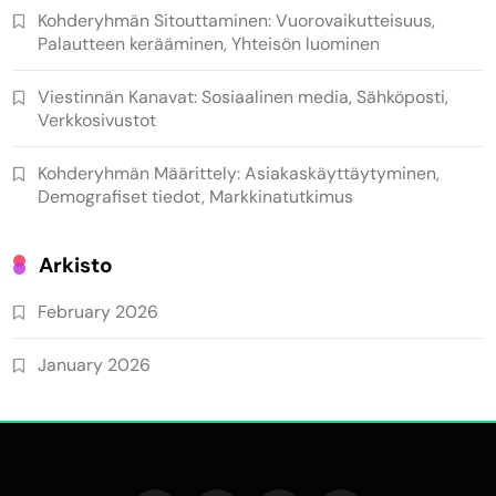
Kohderyhmän Sitouttaminen: Vuorovaikutteisuus,
Palautteen kerääminen, Yhteisön luominen
Viestinnän Kanavat: Sosiaalinen media, Sähköposti,
Verkkosivustot
Kohderyhmän Määrittely: Asiakaskäyttäytyminen,
Demografiset tiedot, Markkinatutkimus
Arkisto
February 2026
January 2026