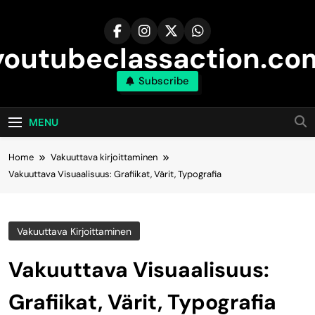
Skip
to
content
youtubeclassaction.co
Subscribe
MENU
Home
Vakuuttava kirjoittaminen
Vakuuttava Visuaalisuus: Grafiikat, Värit, Typografia
Vakuuttava Kirjoittaminen
Vakuuttava Visuaalisuus:
Grafiikat, Värit, Typografia